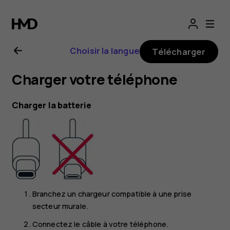
Guide
de
Choisir la langue
Télécharger
l'utilisateur
Charger votre téléphone
Nokia
Charger la batterie
8.1
Branchez un chargeur compatible à une prise
secteur murale.
Connectez le câble à votre téléphone.