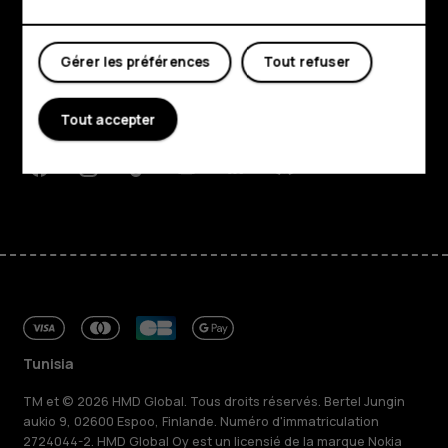
Boutique
À propos
Gérer les préférences
Tout refuser
Planet and people
Tout accepter
Assistance
Facebook
Instagram
Tiktok
Youtube
Linkedin
Discord
Tunisia
TM et © 2026 HMD Global. Tous droits réservés. Bertel Jungin
aukio 9, 02600 Espoo, Finlande. Numéro d'immatriculation
2724044-2. HMD Global Oy est un licensié de la marque Nokia