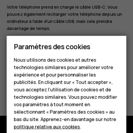
Votre téléphone prend en charge le câble USB-C. Vous
pouvez également recharger votre téléphone depuis un
ordinateur à l'aide d'un câble USB, mais cela prendra
davantage de temps.
Si la batterie est complètement déchargée, plusieurs
Paramètres des cookies
minutes peuvent s'écouler avant que l'indicateur de
Smartphones
charge ne s'allume.
Nous utilisons des cookies et autres
Téléphones classiques
technologies similaires pour améliorer votre
HMD Terra M
expérience et pour personnaliser les
publicités. En cliquant sur « Tout accepter »,
Pour les entreprises
vous acceptez l’utilisation de cookies et de
Avez-vous trouvé cela utile?
technologies similaires. Vous pouvez modifier
Tablettes
vos paramètres à tout moment en
Oui
Non
Boutique
sélectionnant « Paramètres des cookies » au
bas du site. Apprenez-en davantage sur notre
politique relative aux cookies
.
Mon compte