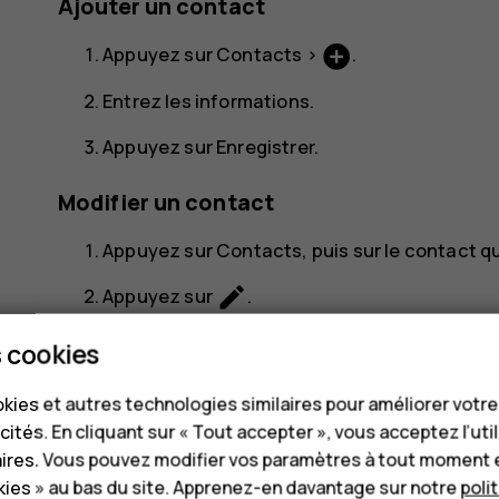
Ajouter un contact
add_circle
Appuyez sur
Contacts
>
.
Entrez les informations.
Appuyez sur
Enregistrer
.
Modifier un contact
Appuyez sur
Contacts
, puis sur le contact 
edit
Appuyez sur
.
Modifiez les informations.
 cookies
Appuyez sur
Enregistrer
.
kies et autres technologies similaires pour améliorer votr
cités. En cliquant sur « Tout accepter », vous acceptez l’uti
Rechercher un contact
aires. Vous pouvez modifier vos paramètres à tout moment 
ies » au bas du site. Apprenez-en davantage sur notre
poli
Appuyez sur
Contacts
.