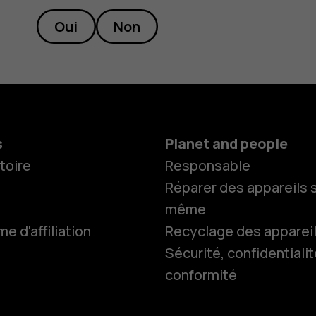
Oui
Non
s
Planet and people
toire
Responsable
Réparer des appareils s
même
 d'affiliation
Recyclage des apparei
Sécurité, confidentialit
conformité
Smartphon