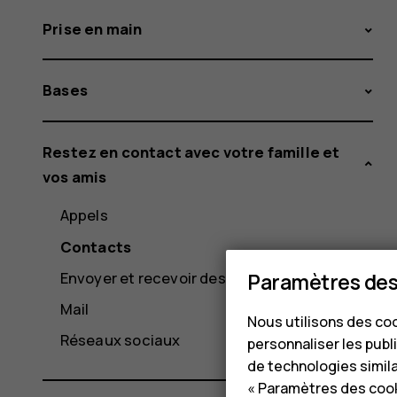
Prise en main
Bases
Restez en contact avec votre famille et
vos amis
Appels
Contacts
Envoyer et recevoir des messages
Paramètres des
Mail
Nous utilisons des coo
Réseaux sociaux
personnaliser les publi
de technologies simil
« Paramètres des cook