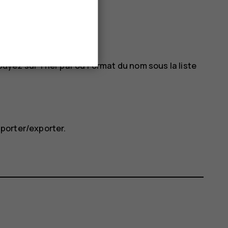
puyez sur
Trier par
ou
Format du nom
sous la liste
porter/exporter
.