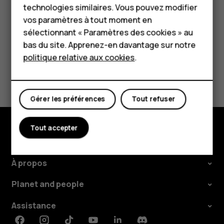
Appuyez sur
SUPPRIMER
.
technologies similaires. Vous pouvez modifier
Tablettes
vos paramètres à tout moment en
Boutique
sélectionnant « Paramètres des cookies » au
bas du site. Apprenez-en davantage sur notre
politique relative aux cookies
.
Mon compte
Avez-vous trouvé cela utile?
Oui
Non
Gérer les préférences
Tout refuser
Tout accepter
Boutique
À propos
Planet and people
Assistance