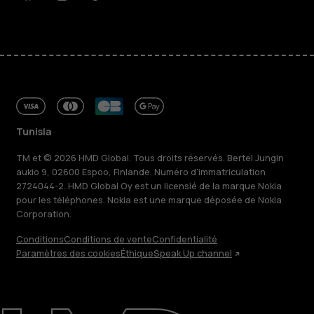
Facebook
Instagram
Tiktok
Youtube
Linkedin
Discord
Tunisia
TM et © 2026 HMD Global. Tous droits réservés. Bertel Jungin
aukio 9, 02600 Espoo, Finlande. Numéro d'immatriculation
2724044-2. HMD Global Oy est un licensié de la marque Nokia
pour les téléphones. Nokia est une marque déposée de Nokia
Corporation.
Conditions
Conditions de vente
Confidentialité
Paramètres des cookies
Éthique
Speak Up channel
À propos
Blog
Réparer, réutiliser, recycler