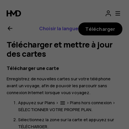
Guide
de
Choisir la langue
Télécharger
l'utilisateur
Télécharger et mettre à jour
Nokia
des cartes
8.1
Télécharger une carte
Enregistrez de nouvelles cartes sur votre téléphone
avant un voyage, afin de pouvoir les parcourir sans
connexion Internet lorsque vous voyagez.
Appuyez sur
Plans
>
>
Plans hors connexion
>
menu
SÉLECTIONNER VOTRE PROPRE PLAN
.
Sélectionnez la zone sur la carte et appuyez sur
TÉLÉCHARGER
.