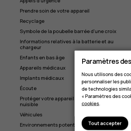
Appels d'urgence
Prendre soin de votre appareil
Recyclage
Symbole de la poubelle barrée d'une croix
Informations relatives à la batterie et au
chargeur
Enfants en bas âge
Paramètres des
Appareils médicaux
Nous utilisons des coo
Implants médicaux
personnaliser les publi
Écoute
de technologies simil
« Paramètres des cook
Protéger votre appareil contre le contenu
cookies
.
nuisible
Véhicules
Tout accepter
Environnements potentiellement explosifs