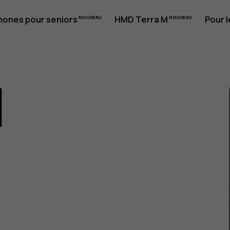
hones pour seniors
HMD Terra M
Pour l
1
eur