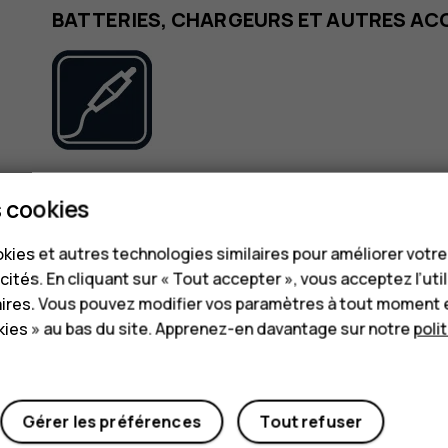
BATTERIES, CHARGEURS ET AUTRES AC
N’utilisez que des batteries, chargeurs et autre
 cookies
appareil. Ne connectez pas de produits incompati
kies et autres technologies similaires pour améliorer votr
MAINTENEZ VOTRE APPAREIL AU SEC
cités. En cliquant sur « Tout accepter », vous acceptez l’uti
aires. Vous pouvez modifier vos paramètres à tout moment 
ies » au bas du site. Apprenez-en davantage sur notre
poli
Gérer les préférences
Tout refuser
Si votre appareil est résistant à l'eau, consultez 