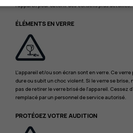
l'appareil pour obtenir des conseils plus détaillés.
ÉLÉMENTS EN VERRE
L'appareil et/ou son écran sont en verre. Ce verre 
dure ou subit un choc violent. Si le verre se brise
pas de retirer le verre brisé de l'appareil. Cessez d’
remplacé par un personnel de service autorisé.
PROTÉGEZ VOTRE AUDITION