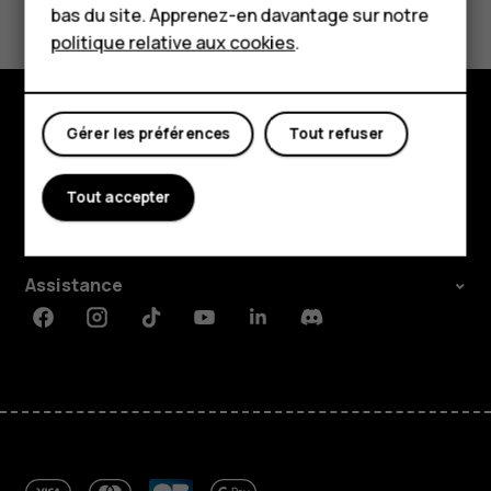
Boutique
bas du site. Apprenez-en davantage sur notre
politique relative aux cookies
.
Oui
Non
Mon compte
Gérer les préférences
Tout refuser
Boutique
À propos
Tout accepter
Planet and people
Assistance
Facebook
Instagram
Tiktok
Youtube
Linkedin
Discord