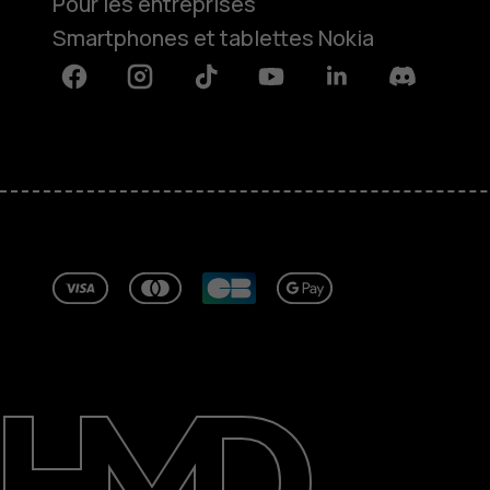
Pour les entreprises
Smartphones et tablettes Nokia
Facebook
Instagram
Tiktok
Youtube
Linkedin
Discord
À propos
Blog
Réparer, réutiliser, recycler
Responsable
Assistance
Tunisia