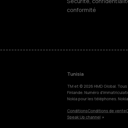
Sécurité, confidentialit
conformité
Smartphon
Téléphones
HMD Terra 
Pour les en
Tunisia
TM et © 2026 HMD Global. Tous d
Tablettes
Finlande. Numéro d'immatriculat
Nokia pour les téléphones. Noki
Conditions
Conditions de vente
C
Boutique
Speak Up channel