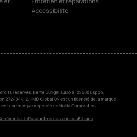
é et
Entretien et réparations
Accessibilité
es
 classiques
M
treprises
roits réservés. Bertel Jungin aukio 9, 02600 Espoo,
ion 2724044-2. HMD Global Oy est un licensié de la marque
a est une marque déposée de Nokia Corporation.
onfidentialité
Paramètres des cookies
Éthique