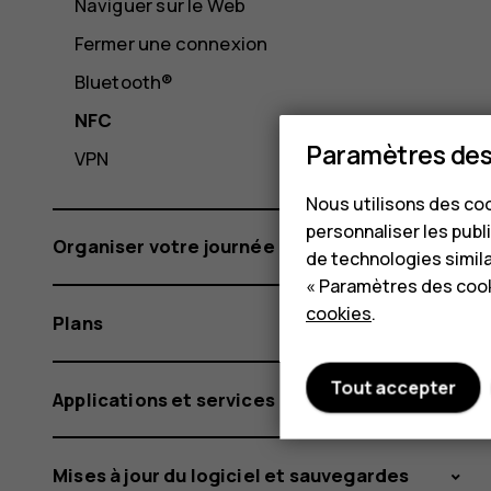
Naviguer sur le Web
Fermer une connexion
Bluetooth®
NFC
Paramètres des
VPN
Nous utilisons des coo
personnaliser les publi
Organiser votre journée
de technologies simil
« Paramètres des cook
cookies
.
Plans
Tout accepter
Applications et services
Mises à jour du logiciel et sauvegardes