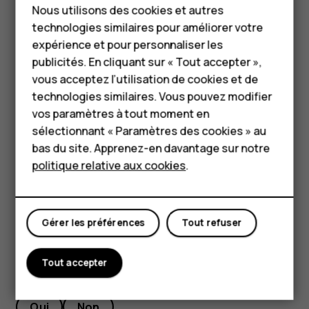
Vous pouvez également lire un message à partir du
Nous utilisons des cookies et autres
Téléphones classiques
panneau Notifications. Faites glisser l'écran vers le
technologies similaires pour améliorer votre
haut et appuyez sur le message.
HMD Terra M
expérience et pour personnaliser les
publicités. En cliquant sur « Tout accepter »,
Répondre à un message
Pour les entreprises
vous acceptez l’utilisation de cookies et de
Appuyez sur
Messages
.
technologies similaires. Vous pouvez modifier
Tablettes
vos paramètres à tout moment en
Appuyez sur le message auquel vous souhaitez
Boutique
sélectionnant « Paramètres des cookies » au
répondre.
bas du site. Apprenez-en davantage sur notre
Rédigez votre réponse dans la zone de texte située
politique relative aux cookies
.
Mon compte
en dessous du message, puis appuyez sur
.
send
Gérer les préférences
Tout refuser
Tout accepter
Avez-vous trouvé cela utile?
Oui
Non