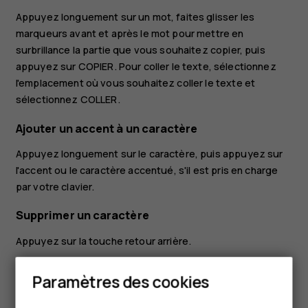
Appuyez longuement sur un mot, faites glisser les
marqueurs avant et après le mot pour mettre en
surbrillance la partie que vous souhaitez copier, puis
appuyez sur
COPIER
. Pour coller le texte, sélectionnez
l'emplacement où vous souhaitez coller le texte et
sélectionnez
COLLER
.
Ajouter un accent à un caractère
Appuyez longuement sur le caractère, puis appuyez sur
l'accent ou le caractère accentué, s'il est pris en charge
par votre clavier.
Supprimer un caractère
Appuyez sur la touche retour arrière.
Déplacer le curseur
Paramètres des cookies
Smartphones
Pour modifier un mot que vous venez d'écrire, appuyez