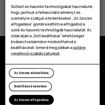
Sütiket és hasonló technológiákat használunk,
hogy javítsuk a felhasználói élményt és
személyre szabjuk a hirdetéseket. „Az összes
Hasznosnak találtad?
elfogadása“ gombra kattintva elfogadod a
Okostelefonok
sütik és hasonló technológiák használatát. Az
Igen
Nem
Klasszikus telefonok
oldal alján a „Süti beállításai“ lehetőséget
kiválasztva bármikor módosíthatod a
Tartozékok
beállításokat. Ismerd meg jobban a
sütikre
Fedezd fel
vonatkozó szabályzatunkat
.
Táblagépek
Rólunk
Planet and people
Az összes elutasítása
Támogatás
Beállítások kezelése
Facebook
Instagram
Tiktok
Youtube
Linkedin
Discord
Az összes elfogadása