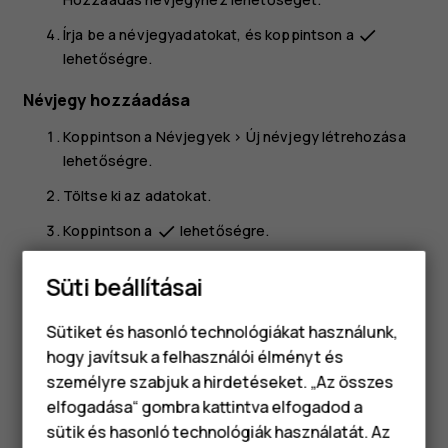
Írja be a névjegyadatokat, és koppintson a
done
lehetőségre.
Névjegy hozzáadása
Koppintson a
Névjegyek
>
Új névjegy létrehozása
lehetőségre.
Töltse ki az adatokat.
Koppintson a
lehetőségre.
done
Névjegy szerkesztése
Süti beállításai
Koppintson a
Névjegyek
elemre, majd a
Sütiket és hasonló technológiákat használunk,
szerkeszteni kívánt névjegyre.
hogy javítsuk a felhasználói élményt és
Koppintson a
elemre.
edit
személyre szabjuk a hirdetéseket. „Az összes
Módosítsa az információkat a kívánt módon.
elfogadása“ gombra kattintva elfogadod a
Okostelefonok
sütik és hasonló technológiák használatát. Az
Koppintson a
lehetőségre.
done