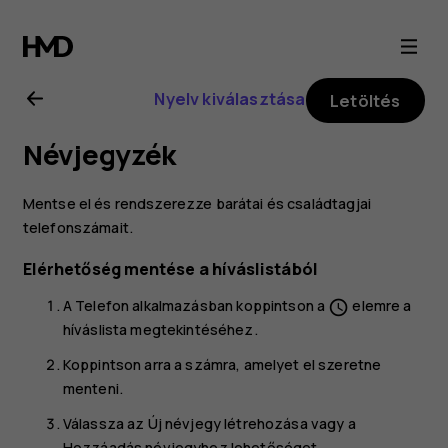
Nokia
4.2
Nyelv kiválasztása
Letöltés
felhasználói
Névjegyzék
kézikönyv
Mentse el és rendszerezze barátai és családtagjai
telefonszámait.
Elérhetőség mentése a híváslistából
A
Telefon
alkalmazásban koppintson a
elemre a
schedule
híváslista megtekintéséhez.
Koppintson arra a számra, amelyet el szeretne
menteni.
Válassza az
Új névjegy létrehozása
vagy a
Hozzáadás névjegyhez
lehetőséget.