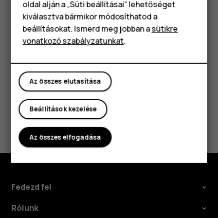
Klasszikus telefonok
oldal alján a „Süti beállításai“ lehetőséget
Névjegy keresése
kiválasztva bármikor módosíthatod a
Tartozékok
beállításokat. Ismerd meg jobban a
sütikre
Koppintson a
Névjegyek
lehetőségre.
vonatkozó szabályzatunkat
.
Táblagépek
Koppintson a
lehetőségre.
search
Az összes elutasítása
Beállítások kezelése
Hasznosnak találtad?
Az összes elfogadása
Igen
Nem
Fedezd fel
Rólunk