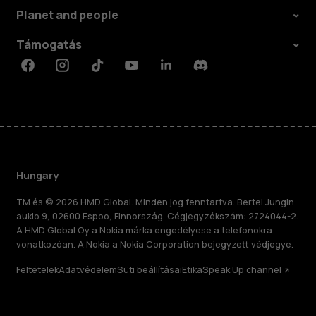
Planet and people
Támogatás
Facebook
Instagram
Tiktok
Youtube
Linkedin
Discord
Hungary
TM és © 2026 HMD Global. Minden jog fenntartva. Bertel Jungin
aukio 9, 02600 Espoo, Finnország. Cégjegyzékszám: 2724044-2.
A HMD Global Oy a Nokia márka engedélyese a telefonokra
vonatkozóan. A Nokia a Nokia Corporation bejegyzett védjegye.
Feltételek
Adatvédelem
Süti beállításai
Etika
Speak Up channel