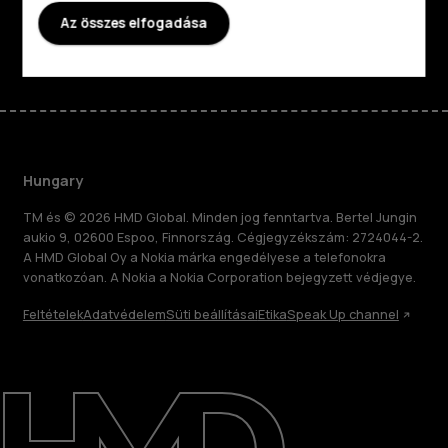
Az összes elfogadása
Facebook
Instagram
Tiktok
Youtube
Linkedin
Discord
Hungary
TM és © 2026 HMD Global. Minden jog fenntartva. Bertel Jungin
aukio 9, 02600 Espoo, Finnország. Cégjegyzékszám: 2724044-2.
A HMD Global Oy a Nokia márka engedélyese a telefonokra
vonatkozóan. A Nokia a Nokia Corporation bejegyzett védjegye.
Feltételek
Adatvédelem
Süti beállításai
Etika
Speak Up channel
Rólunk
Javítás, újrafelhasználás, újrahasznosítás