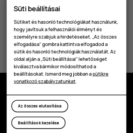
Biztonsági másolat
lehetőségre, és kapcsolja be a
Süti beállításai
biztonsági másolat készítését.
Sütiket és hasonló technológiákat használunk,
hogy javítsuk a felhasználói élményt és
személyre szabjuk a hirdetéseket. „Az összes
elfogadása“ gombra kattintva elfogadod a
Okostelefonok
sütik és hasonló technológiák használatát. Az
Hasznosnak találtad?
Klasszikus telefonok
oldal alján a „Süti beállításai“ lehetőséget
kiválasztva bármikor módosíthatod a
Igen
Nem
Tartozékok
beállításokat. Ismerd meg jobban a
sütikre
vonatkozó szabályzatunkat
.
Táblagépek
Fedezd fel
Rólunk
Az összes elutasítása
Planet and people
Beállítások kezelése
Támogatás