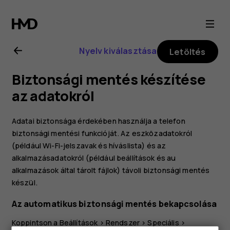
Nokia
4.2
Nyelv kiválasztása
Letöltés
felhasználói
Biztonsági mentés készítése
kézikönyv
az adatokról
Adatai biztonsága érdekében használja a telefon
biztonsági mentési funkcióját. Az eszközadatokról
(például Wi-Fi-jelszavak és híváslista) és az
alkalmazásadatokról (például beállítások és au
alkalmazások által tárolt fájlok) távoli biztonsági mentés
készül.
Az automatikus biztonsági mentés bekapcsolása
Koppintson a
Beállítások
>
Rendszer
>
Speciális
>