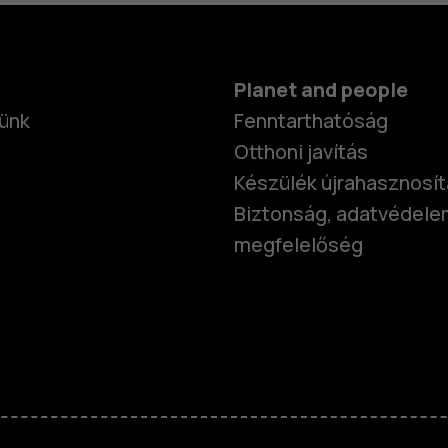
Planet and people
ünk
Fenntarthatóság
Otthoni javítás
Készülék újrahasznosí
Biztonság, adatvédele
megfelelőség
Okostelefo