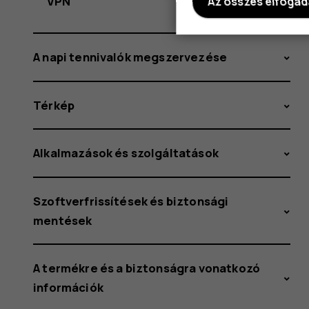
VPN
Az összes elfoga
A napi tennivalók megszervezése
Térkép
Alkalmazások és szolgáltatások
Szoftverfrissítések és biztonsági
mentések
A termékre és a biztonságra vonatkozó
információk