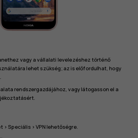
ranethez vagy a vállalati levelezéshez történő
nálatára lehet szükség; az is előfordulhat, hogy
.
lalata rendszergazdájához, vagy látogasson el a
jékoztatásért.
et
>
Speciális
>
VPN
lehetőségre.