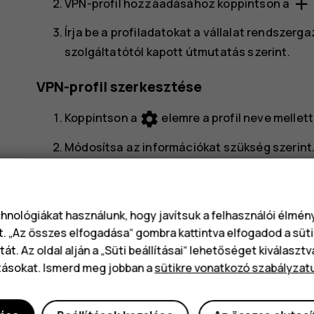
add
VPN-profil hozzáadásához koppintson a
Írja be a profiladatokat a vállalat rendszerg
szolgáltatótól kapott útmutatás szerint.
VPN-profil szerkesztése
settings
Koppintson a
elemre a profil neve mellett
Módosítsa az információkat szükség szerint
VPN-profil törlése
settings
Koppintson a
elemre a profil neve mellett
chnológiákat használunk, hogy javítsuk a felhasználói élmé
t. „Az összes elfogadása“ gombra kattintva elfogadod a süti
Koppintson a
VPN ELFELEJTÉSE
lehetőségre.
át. Az oldal alján a „Süti beállításai“ lehetőséget kiválaszt
tásokat. Ismerd meg jobban a
sütikre vonatkozó szabályzat