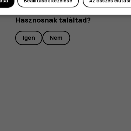
dása
Beállítások kezelése
Az összes elutas
Hasznosnak találtad?
Igen
Nem