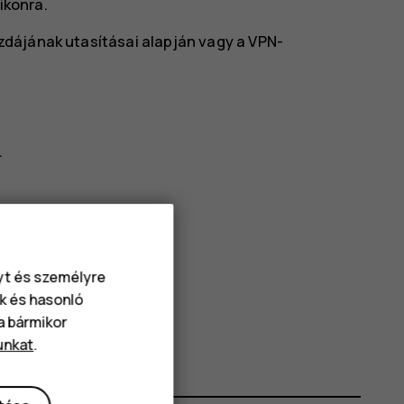
ikonra.
azdájának utasításai alapján vagy a VPN-
.
.
.
nyt és személyre
k és hasonló
va bármikor
unkat
.