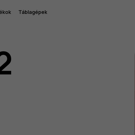
ékok
Táblagépek
2
lói
v