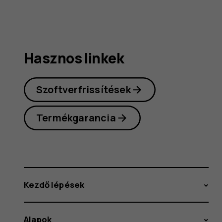
Hasznos linkek
Szoftverfrissítések
Termékgarancia
Kezdő lépések
Alapok