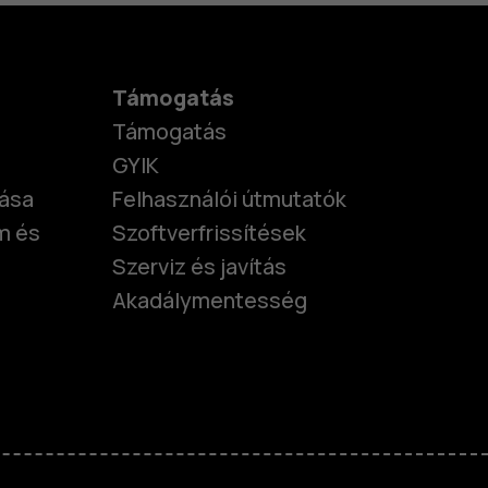
Támogatás
Támogatás
GYIK
tása
Felhasználói útmutatók
m és
Szoftverfrissítések
Szerviz és javítás
Akadálymentesség
nok