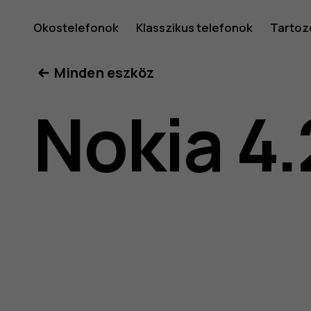
Nokia
Okostelefonok
Klasszikus telefonok
Tartoz
Minden eszköz
4.2
Nokia 4.
felhaszná
kéziköny