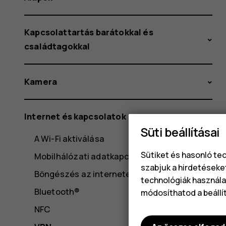
Kapcsolattartás barátokkal és
családtagokkal
Kamera
Internet és kapcsolatok
Süti beállításai
A Wi-Fi aktiválása
Sütiket és hasonló te
Mobilhálózati adatkapcsolat használata
szabjuk a hirdetéseke
Böngészés az interneten
technológiák használat
Bluetooth®
módosíthatod a beállí
NFC