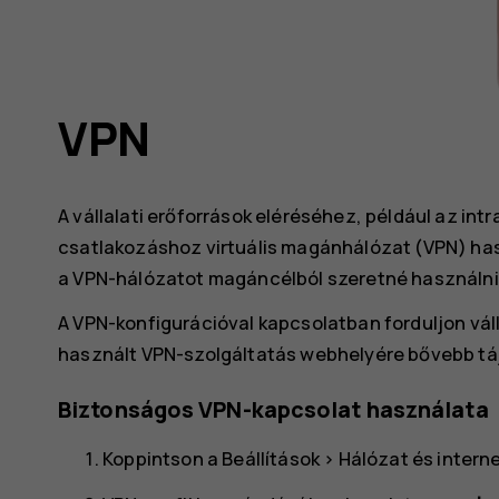
VPN
A vállalati erőforrások eléréséhez, például az int
csatlakozáshoz virtuális magánhálózat (VPN) hasz
a VPN-hálózatot magáncélból szeretné használni
A VPN-konfigurációval kapcsolatban forduljon vál
használt VPN-szolgáltatás webhelyére bővebb tá
Biztonságos VPN-kapcsolat használata
Koppintson a
Beállítások
>
Hálózat és intern