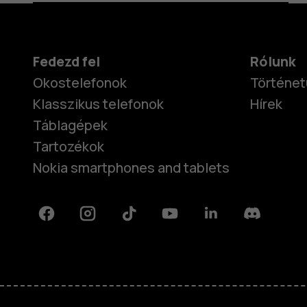
Fedezd fel
Rólunk
Okostelefonok
Történet
Klasszikus telefonok
Hírek
Táblagépek
Tartozékok
Nokia smartphones and tablets
Facebook
Instagram
Tiktok
Youtube
Linkedin
Discord