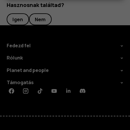
Hasznosnak találtad?
Igen
Nem
Fedezd fel
Rólunk
Planet and people
Támogatás
Facebook
Instagram
Tiktok
Youtube
Linkedin
Discord