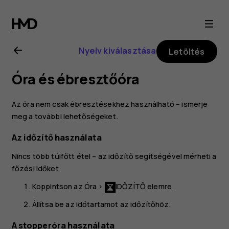
Nokia
4.2
Nyelv kiválasztása
Letöltés
felhasználói
Óra és ébresztőóra
kézikönyv
Az óra nem csak ébresztésekhez használható – ismerje
meg a további lehetőségeket.
Az időzítő használata
Nincs több túlfőtt étel – az időzítő segítségével mérheti a
főzési időket.
Koppintson az
Óra
>
IDŐZÍTŐ
elemre.
Állítsa be az időtartamot az időzítőhöz.
A stopperóra használata