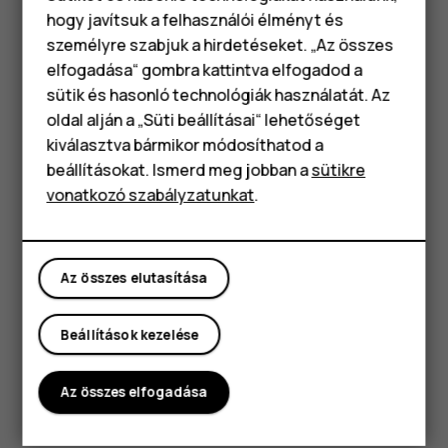
hogy javítsuk a felhasználói élményt és
szeretne felkelni, csúsztassa az ujját balra. A szundi
személyre szabjuk a hirdetéseket. „Az összes
hosszának beállításához koppintson az
Óra
>
>
more_vert
elfogadása“ gombra kattintva elfogadod a
Beállítások
>
Szundi hossza
lehetőségre, majd válassza ki
Okostelefonok
sütik és hasonló technológiák használatát. Az
a kívánt időtartamot.
Klasszikus telefonok
oldal alján a „Süti beállításai“ lehetőséget
Az ébresztés kikapcsolása
kiválasztva bármikor módosíthatod a
Tartozékok
beállításokat. Ismerd meg jobban a
sütikre
Az ébresztés megszólalásakor csúsztassa a riasztást
vonatkozó szabályzatunkat
.
Táblagépek
jobbra.
Az ébresztés törlése
Koppintson az
Óra
>
RIASZTÁS
elemre. Válasszuk ki a
access_alarm
Az összes elutasítása
törölni kívánt ébresztést, és koppintson a
Törlés
delete
elemre.
Beállítások kezelése
Az összes elfogadása