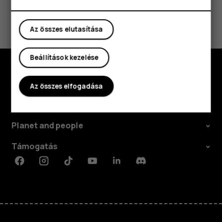
Hasznosnak találtad?
Az összes elutasítása
Igen
Nem
Beállítások kezelése
Fedezd fel
Az összes elfogadása
Rólunk
Planet and people
Támogatás
Facebook
Instagram
Tiktok
Youtube
Linkedin
Discord