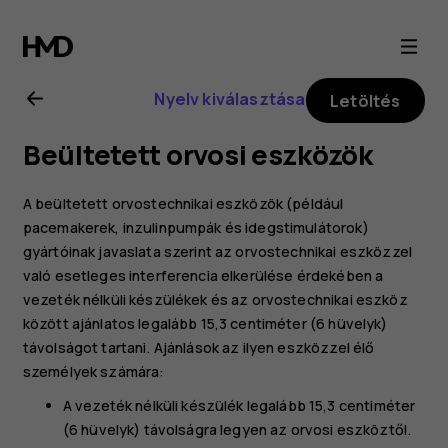
Nokia
4.2
Nyelv kiválasztása
Letöltés
felhasználói
Beültetett orvosi eszközök
kézikönyv
A beültetett orvostechnikai eszközök (például
pacemakerek, inzulinpumpák és idegstimulátorok)
gyártóinak javaslata szerint az orvostechnikai eszközzel
való esetleges interferencia elkerülése érdekében a
vezeték nélküli készülékek és az orvostechnikai eszköz
között ajánlatos legalább 15,3 centiméter (6 hüvelyk)
távolságot tartani. Ajánlások az ilyen eszközzel élő
személyek számára:
A vezeték nélküli készülék legalább 15,3 centiméter
(6 hüvelyk) távolságra legyen az orvosi eszköztől.