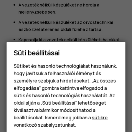
A vezeték nélküli készüléket ne hordja a
mellényzsebében.
A vezeték nélküli készüléket az orvostechnikai
eszközzel átellenes oldali füléhez tartsa.
Kapcsolja ki a vezeték nélküli készüléket, ha okkal
feltételezhető, hogy interferencia jött létre.
Süti beállításai
Tartsa be a beültetett orvostechnikai eszköz
gyártójának utasításait.
Sütiket és hasonló technológiákat használunk,
hogy javítsuk a felhasználói élményt és
Ha kérdése van a vezeték nélküli készülék beültetett
személyre szabjuk a hirdetéseket. „Az összes
orvostechnikai eszközzel együtt történő használatával
elfogadása“ gombra kattintva elfogadod a
Okostelefonok
kapcsolatban, akkor forduljon egészségügyi
sütik és hasonló technológiák használatát. Az
szolgáltatójához (pl. a háziorvosához).
Klasszikus telefonok
oldal alján a „Süti beállításai“ lehetőséget
kiválasztva bármikor módosíthatod a
Tartozékok
beállításokat. Ismerd meg jobban a
sütikre
vonatkozó szabályzatunkat
.
Táblagépek