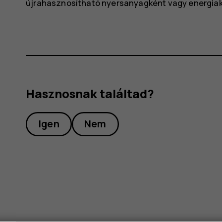
újrahasznosítható nyersanyagként vagy energiak
Hasznosnak találtad?
Igen
Nem