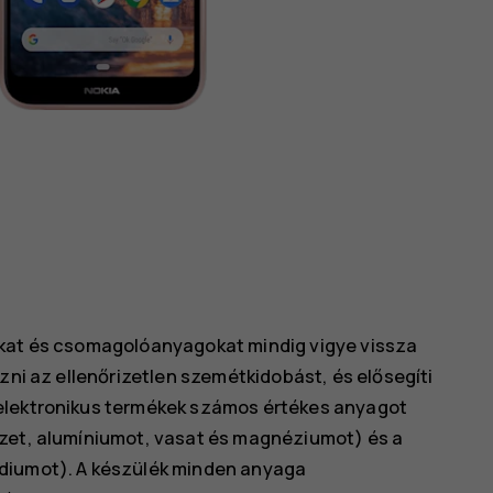
okat és csomagolóanyagokat mindig vigye vissza
zni az ellenőrizetlen szemétkidobást, és elősegíti
elektronikus termékek számos értékes anyagot
ezet, alumíniumot, vasat és magnéziumot) és a
ádiumot). A készülék minden anyaga