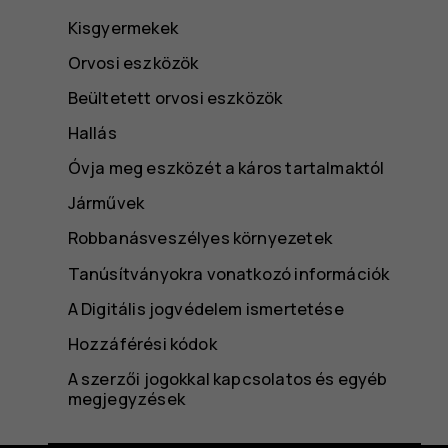
Kisgyermekek
Orvosi eszközök
Beültetett orvosi eszközök
Hallás
Óvja meg eszközét a káros tartalmaktól
Járművek
Robbanásveszélyes környezetek
Tanúsítványokra vonatkozó információk
A Digitális jogvédelem ismertetése
Hozzáférési kódok
A szerzői jogokkal kapcsolatos és egyéb
megjegyzések