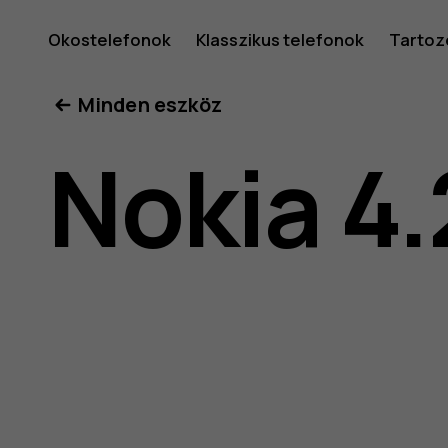
Nokia
Okostelefonok
Klasszikus telefonok
Tartoz
Minden eszköz
4.2
Nokia 4.
felhaszná
kéziköny