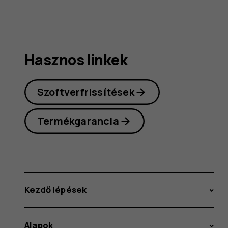
Hasznos linkek
Szoftverfrissítések
Termékgarancia
Kezdő lépések
Alapok