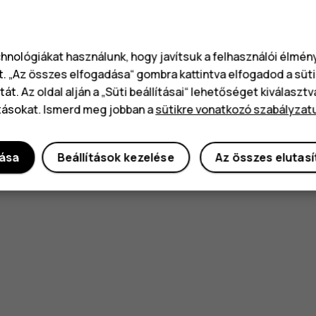
chnológiákat használunk, hogy javítsuk a felhasználói élmé
t. „Az összes elfogadása“ gombra kattintva elfogadod a süti
át. Az oldal alján a „Süti beállításai“ lehetőséget kiválaszt
tásokat. Ismerd meg jobban a
sütikre vonatkozó szabályzat
dása
Beállítások kezelése
Az összes elutas