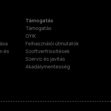
Támogatás
Támogatás
GYIK
tása
Felhasználói útmutatók
m és
Szoftverfrissítések
Szerviz és javítás
Akadálymentesség
nok