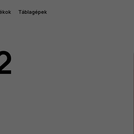
ékok
Táblagépek
2
lói
v