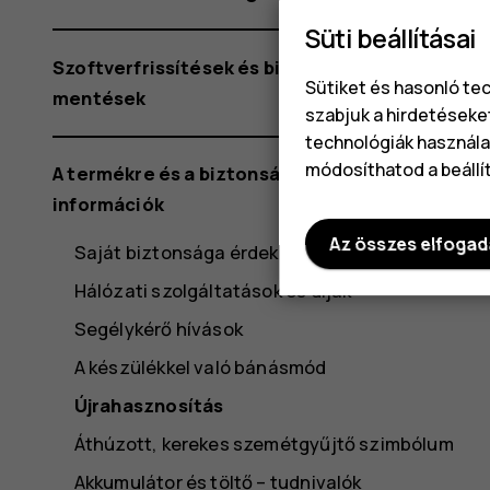
Süti beállításai
Szoftverfrissítések és biztonsági
Sütiket és hasonló te
mentések
szabjuk a hirdetéseke
technológiák használat
módosíthatod a beállí
A termékre és a biztonságra vonatkozó
információk
Az összes elfoga
Saját biztonsága érdekében
Hálózati szolgáltatások és díjak
Segélykérő hívások
A készülékkel való bánásmód
Újrahasznosítás
Áthúzott, kerekes szemétgyűjtő szimbólum
Akkumulátor és töltő – tudnivalók