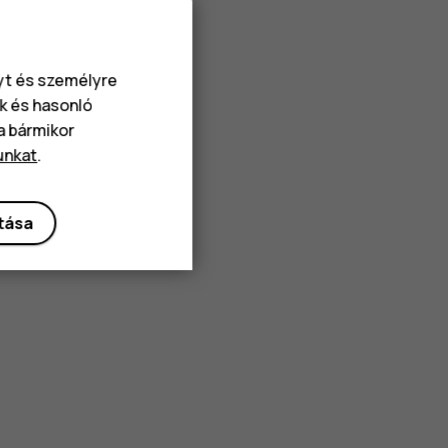
nyt és személyre
k és hasonló
va bármikor
unkat
.
ítása