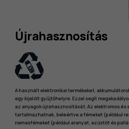
Újrahasznosítás
A használt elektronikai termékeket, akkumulátor
egy kijelölt gyűjtőhelyre. Ezzel segít megakadályo
az anyagok újrahasznosítását. Az elektromos és 
tartalmazhatnak, beleértve a fémeket (például r
nemesfémeket (például aranyat, ezüstöt és pall