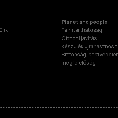
Planet and people
ünk
Fenntarthatóság
Otthoni javítás
Készülék újrahasznosí
Biztonság, adatvédele
megfelelőség
Okostelefo