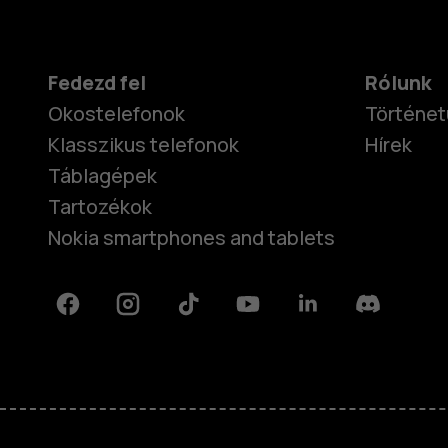
Fedezd fel
Rólunk
Okostelefonok
Történet
Klasszikus telefonok
Hírek
Táblagépek
Tartozékok
Nokia smartphones and tablets
Facebook
Instagram
Tiktok
Youtube
Linkedin
Discord