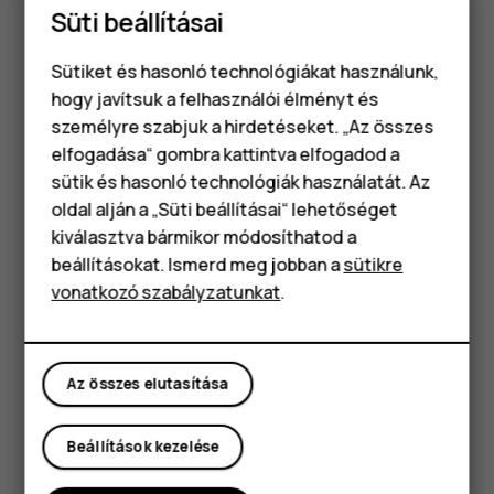
Süti beállításai
Koppintson a
lehetőségre.
send
Sütiket és hasonló technológiákat használunk,
E-mailek olvasása és megválaszolása
hogy javítsuk a felhasználói élményt és
Koppintson a
Gmail
lehetőségre.
személyre szabjuk a hirdetéseket. „Az összes
Koppintson arra az üzenetre, amelyet el szeretne
elfogadása“ gombra kattintva elfogadod a
Okostelefonok
olvasni.
sütik és hasonló technológiák használatát. Az
Klasszikus telefonok
oldal alján a „Süti beállításai“ lehetőséget
Az üzenet megválaszolásához koppintson a
,
reply
kiválasztva bármikor módosíthatod a
vagy a
>
Válasz mindenkinek
lehetőségre.
more_vert
Tartozékok
beállításokat. Ismerd meg jobban a
sütikre
E-mail törlése
vonatkozó szabályzatunkat
.
Táblagépek
Koppintson a
Gmail
lehetőségre.
Koppintson a törölni kívánt üzenetre, majd
Az összes elutasítása
koppintson a
elemre.
delete
Több üzenet egyidejű törléséhez koppintson a
Beállítások kezelése
címzettek kezdőbetűit tartalmazó körre az
üzenetek kiválasztásához, majd koppintson a
delete