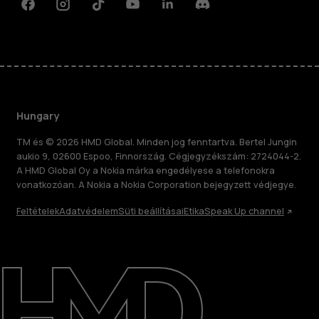
Facebook
Instagram
Tiktok
Youtube
Linkedin
Discord
Hungary
TM és © 2026 HMD Global. Minden jog fenntartva. Bertel Jungin
aukio 9, 02600 Espoo, Finnország. Cégjegyzékszám: 2724044-2.
A HMD Global Oy a Nokia márka engedélyese a telefonokra
vonatkozóan. A Nokia a Nokia Corporation bejegyzett védjegye.
Feltételek
Adatvédelem
Süti beállításai
Etika
Speak Up channel
Rólunk
Javítás, újrafelhasználás, újrahasznosítás
Támogatás