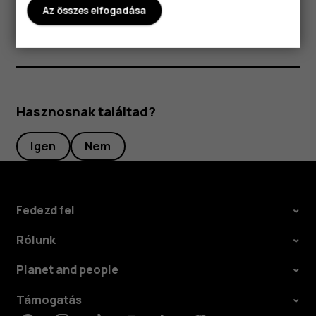
Az összes elfogadása
elemre.
Hasznosnak találtad?
Igen
Nem
Fedezd fel
Rólunk
Planet and people
Támogatás