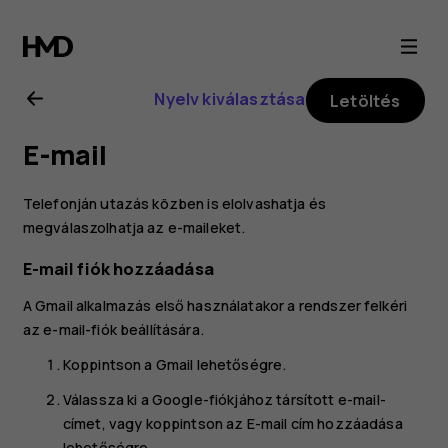
Nokia
4.2
Nyelv kiválasztása
Letöltés
felhasználói
E-mail
kézikönyv
Telefonján utazás közben is elolvashatja és
megválaszolhatja az e-maileket.
E-mail fiók hozzáadása
A Gmail alkalmazás első használatakor a rendszer felkéri
az e-mail-fiók beállítására.
Koppintson a
Gmail
lehetőségre.
Válassza ki a Google-fiókjához társított e-mail-
címet, vagy koppintson az
E-mail cím hozzáadása
lehetőségre.