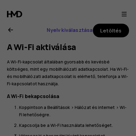
Nokia
4.2
Nyelv kiválasztása
Letöltés
felhasználói
A Wi-Fi aktiválása
kézikönyv
A Wi-Fi-kapcsolat általában gyorsabb és kevésbé
költséges, mint egy mobilhálózati adatkapcsolat. Ha Wi-Fi-
és mobilhálózati adatkapcsolat is elérhető, telefonja a Wi-
Fi-kapcsolatot használja.
A Wi-Fi bekapcsolása
Koppintson a
Beállítások
>
Hálózat és internet
>
Wi-
Fi
lehetőségre.
Kapcsolja be a
Wi-Fi használata
lehetőséget.
Válassza ki a használni kívánt kapcsolatot.