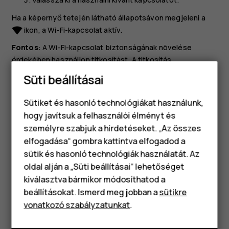
Ha a képernyő tetején látható állapotsávon megjeleni a
ikon, a Wi-Fi-kapcsolat aktív.
network_wifi
Fontos
: A Wi-Fi-kapcsolat biztonságának növelése
érdekében használjon titkosítást. A titkosítás
használatával csökkentheti annak kockázatát, hogy mások
Süti beállításai
hozzáférjenek az Ön adataihoz.
Sütiket és hasonló technológiákat használunk,
Tip:
Kapcsolja be a Wi-Fi-t, ha javítani szeretné a
hogy javítsuk a felhasználói élményt és
helymeghatározás pontosságát, amikor nem
személyre szabjuk a hirdetéseket. „Az összes
érhetők el a műholdjelek, például beltéri területeken
elfogadása“ gombra kattintva elfogadod a
Okostelefonok
vagy magas épületek között.
sütik és hasonló technológiák használatát. Az
Klasszikus telefonok
oldal alján a „Süti beállításai“ lehetőséget
kiválasztva bármikor módosíthatod a
Tartozékok
beállításokat. Ismerd meg jobban a
sütikre
vonatkozó szabályzatunkat
.
Táblagépek
Hasznosnak találtad?