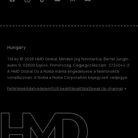
Facebook
Instagram
Tiktok
Youtube
Linkedin
Discord
Hungary
TM és © 2026 HMD Global. Minden jog fenntartva. Bertel Jungin
aukio 9, 02600 Espoo, Finnország. Cégjegyzékszám: 2724044-2.
A HMD Global Oy a Nokia márka engedélyese a telefonokra
vonatkozóan. A Nokia a Nokia Corporation bejegyzett védjegye.
Feltételek
Adatvédelem
Süti beállításai
Etika
Speak Up channel
Rólunk
Javítás, újrafelhasználás, újrahasznosítás
Támogatás