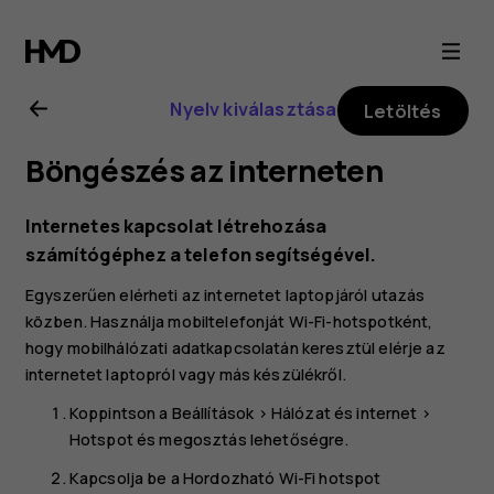
Nokia
4.2
Nyelv kiválasztása
Letöltés
felhasználói
Böngészés az interneten
kézikönyv
Internetes kapcsolat létrehozása
számítógéphez a telefon segítségével.
Egyszerűen elérheti az internetet laptopjáról utazás
közben. Használja mobiltelefonját Wi-Fi-hotspotként,
hogy mobilhálózati adatkapcsolatán keresztül elérje az
internetet laptopról vagy más készülékről.
Koppintson a
Beállítások
>
Hálózat és internet
>
Hotspot és megosztás
lehetőségre.
Kapcsolja be a
Hordozható Wi-Fi hotspot