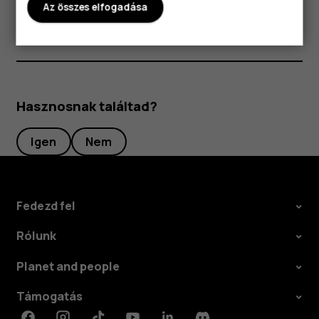
A felkínált találatok listájából is választhat keresőszót.
Az összes elfogadása
Hasznosnak találtad?
Igen
Nem
Fedezd fel
Rólunk
Planet and people
Támogatás