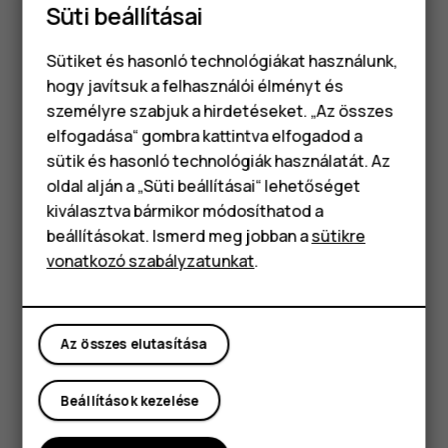
Süti beállításai
Írjon be egy webcímet, és koppintson a
ikonra.
arrow_forward
Sütiket és hasonló technológiákat használunk,
Tipp:
Ha hálózati szolgáltatója nem számít fel fix
hogy javítsuk a felhasználói élményt és
díjat az adatátvitelért, az adatátviteli költségek
személyre szabjuk a hirdetéseket. „Az összes
megtakarítása érdekében használjon Wi-Fi-
elfogadása“ gombra kattintva elfogadod a
Okostelefonok
hálózatot az internethez való csatlakozáshoz.
sütik és hasonló technológiák használatát. Az
Klasszikus telefonok
oldal alján a „Süti beállításai“ lehetőséget
Keresés az interneten
kiválasztva bármikor módosíthatod a
Tartozékok
Fedezze fel az internetet és a külvilágot a Google Kereső
beállításokat. Ismerd meg jobban a
sütikre
használatával. A billentyűzet segítségével adhat meg
vonatkozó szabályzatunkat
.
Táblagépek
keresőszavakat.
A Chrome alkalmazásban:
Az összes elutasítása
Koppintson a keresősávra.
Íja be a kívánt keresőszót a keresőmezőbe.
Beállítások kezelése
Koppintson a
elemre.
arrow_forward