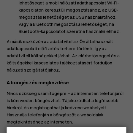
lehetőséget a mobilhálózati adatkapcsolat Wi-Fi-
kapcsolaton keresztüli megosztásához, az
USB-
megosztás
lehetőséget az USB használatához,
vagy a
Bluetooth megosztása
lehetőséget, ha
Bluetooth-kapcsolatot szeretne használni ehhez.
A másik eszközön az adatátvitel az Ön által használt
adatkapcsolati előfizetés terhére történik, így az
adatátviteli költségekkel járhat. Az elérhetőséggel és a
költségekkel kapcsolatos tájékoztatásért forduljon
hálózati szolgáltatójához.
A böngészés megkezdése
Nincs szükség számítógépre – az interneten telefonjáról
is könnyedén böngészhet. Tájékozódhat a legfrissebb
hírekről, és meglátogathatja kedvenc webhelyeit.
Használja telefonján a böngészőt a weboldalak
megtekintéséhez az interneten.
Koppintson a
Chrome
elemre.