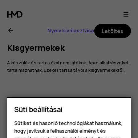
Nokia
4.2
Nyelv kiválasztása
Letöltés
felhasználói
Kisgyermekek
kézikönyv
A készülék és tartozékai nem játékok; Apró alkatrészeket
tartalmazhatnak. Ezeket tartsa távol a kisgyermekektől.
Süti beállításai
Hasznosnak találtad?
Sütiket és hasonló technológiákat használunk,
hogy javítsuk a felhasználói élményt és
Igen
Nem