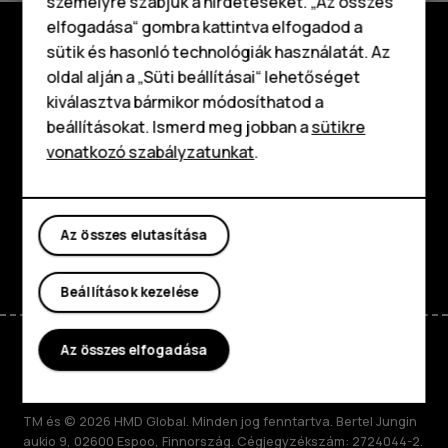
személyre szabjuk a hirdetéseket. „Az összes
elfogadása“ gombra kattintva elfogadod a
Okostelefonok
sütik és hasonló technológiák használatát. Az
Klasszikus telefonok
Fedezd fel
oldal alján a „Süti beállításai“ lehetőséget
kiválasztva bármikor módosíthatod a
Tartozékok
Rólunk
beállításokat. Ismerd meg jobban a
sütikre
vonatkozó szabályzatunkat
.
Táblagépek
Planet and people
Támogatás
Az összes elutasítása
Facebook
Instagram
Tiktok
Youtube
Linkedin
Discord
Beállítások kezelése
Az összes elfogadása
Hungary
TM és © 2026 HMD Global. Minden jog fenntartva. Bertel Jungin
aukio 9, 02600 Espoo, Finnország. Cégjegyzékszám: 2724044-2.