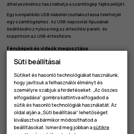
áthelyezéséhez használhatja a számítógép fájlkezelőjét.
Egy kompatibilis USB-kábellel csatlakoztassa telefonját
egy számítógéphez. Az USB-kapcsolat típusának
beállításához nyissa meg az értesítési panelt, és
koppintson az USB-értesítésre.
Fényképek és videók megosztása
Gyorsan és egyszerűen oszthat meg fényképeket és
Süti beállításai
videókat, hogy megmutassa őket barátainak és
családjának.
Sütiket és hasonló technológiákat használunk,
hogy javítsuk a felhasználói élményt és
A
Fényképek
menüpontban koppintson a
személyre szabjuk a hirdetéseket. „Az összes
megosztani kívánt fényképre, majd koppintson a
share
elfogadása“ gombra kattintva elfogadod a
Okostelefonok
lehetőségre.
sütik és hasonló technológiák használatát. Az
Válassza ki a fényképekhez vagy videókhoz
Klasszikus telefonok
oldal alján a „Süti beállításai“ lehetőséget
használni kívánt megosztási módot.
kiválasztva bármikor módosíthatod a
Tartozékok
beállításokat. Ismerd meg jobban a
sütikre