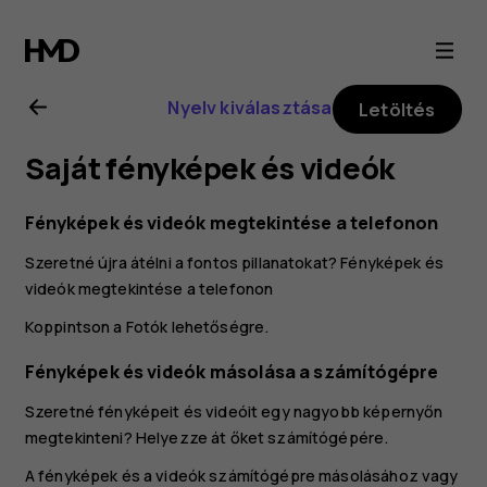
Nokia
4.2
Nyelv kiválasztása
Letöltés
felhasználói
Saját fényképek és videók
kézikönyv
Fényképek és videók megtekintése a telefonon
Szeretné újra átélni a fontos pillanatokat? Fényképek és
videók megtekintése a telefonon
Koppintson a
Fotók
lehetőségre.
Fényképek és videók másolása a számítógépre
Szeretné fényképeit és videóit egy nagyobb képernyőn
megtekinteni? Helyezze át őket számítógépére.
A fényképek és a videók számítógépre másolásához vagy