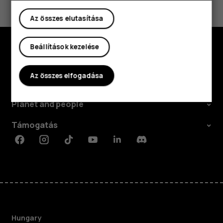
Igen
Nem
Az összes elutasítása
Beállítások kezelése
Fedezd fel
Az összes elfogadása
Rólunk
Planet and people
Támogatás
Facebook
Instagram
Tiktok
Youtube
Linkedin
Discord
Hungary