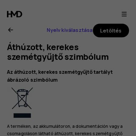
Nokia
4.2
Nyelv kiválasztása
Letöltés
felhasználói
Áthúzott, kerekes
kézikönyv
szemétgyűjtő szimbólum
Az áthúzott, kerekes szemétgyűjtő tartályt
ábrázoló szimbólum
A terméken, az akkumulátoron, a dokumentáción vagy a
csomagoláson látható áthúzott, kerekes szemétgyűjtő