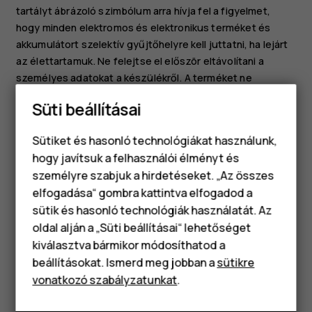
tartályt ábrázoló szimbólum arra hívja fel a figyelmet,
hogy minden elektromos és elektronikus terméket és
akkumulátort szelektív gyűjtőhelyre kell juttatni, ha lejárt
az élettartamuk. Ne felejtse el először eltávolítani a
személyes adatokat a készülékről. A terméket ne
helyezze kommunális/lakossági hulladék közé, hanem
Süti beállításai
vigye el a begyűjtőhelyre. Ha többet szeretne megtudni a
legközelebbi újrahasznosítási pontról, forduljon a helyi
Sütiket és hasonló technológiákat használunk,
hulladékkezelő hatósághoz, vagy olvassa el a HMD
hogy javítsuk a felhasználói élményt és
visszavételi programját és annak elérhetőségét az Ön
személyre szabjuk a hirdetéseket. „Az összes
országában:
elfogadása“ gombra kattintva elfogadod a
Okostelefonok
www.hmd.com/phones/support/topics/recycle
.
sütik és hasonló technológiák használatát. Az
Klasszikus telefonok
oldal alján a „Süti beállításai“ lehetőséget
kiválasztva bármikor módosíthatod a
Tartozékok
beállításokat. Ismerd meg jobban a
sütikre
vonatkozó szabályzatunkat
.
Táblagépek
Hasznosnak találtad?