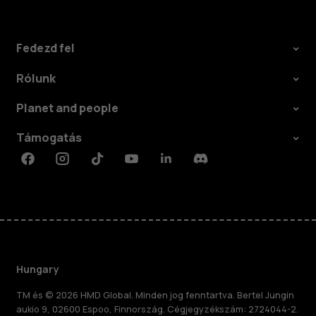
Fedezd fel
Rólunk
Planet and people
Támogatás
Facebook
Instagram
Tiktok
Youtube
Linkedin
Discord
Hungary
TM és © 2026 HMD Global. Minden jog fenntartva. Bertel Jungin
aukio 9, 02600 Espoo, Finnország. Cégjegyzékszám: 2724044-2.