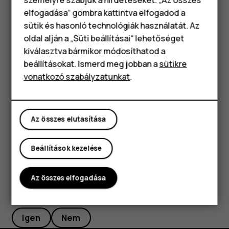
üzeneteket. Csúsztassa ujját a lefelé a képernyő
elfogadása“ gombra kattintva elfogadod a
Okostelefonok
tetejétől, és koppintson az üzenetre.
sütik és hasonló technológiák használatát. Az
Klasszikus telefonok
oldal alján a „Süti beállításai“ lehetőséget
Válaszküldés
kiválasztva bármikor módosíthatod a
Tartozékok
Koppintson az
Üzenetek
lehetőségre.
beállításokat. Ismerd meg jobban a
sütikre
vonatkozó szabályzatunkat
.
Táblagépek
Koppintson arra az üzenetre, amelyre válaszolni
szeretne.
Írja be válaszát az üzenet alatti szövegmezőbe, és
Az összes elutasítása
koppintson a
lehetőségre.
send
Beállítások kezelése
Az összes elfogadása
Hasznosnak találtad?
Igen
Nem