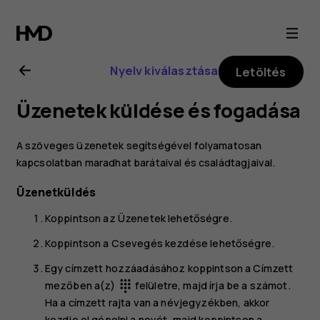
Nokia
4.2
Nyelv kiválasztása
Letöltés
felhasználói
Üzenetek küldése és fogadása
kézikönyv
A szöveges üzenetek segítségével folyamatosan
kapcsolatban maradhat barátaival és családtagjaival.
Üzenetküldés
Koppintson az
Üzenetek
lehetőségre.
Koppintson a
Csevegés kezdése
lehetőségre.
Egy címzett hozzáadásához koppintson a Címzett
mezőben a(z)
felületre, majd írja be a számot.
dialpad
Ha a címzett rajta van a névjegyzékben, akkor
kezdje el gépelni a nevét, majd koppintson a