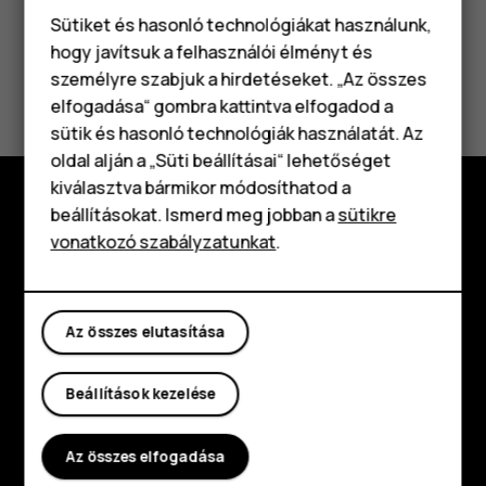
Sütiket és hasonló technológiákat használunk,
hogy javítsuk a felhasználói élményt és
Hasznosnak találtad?
személyre szabjuk a hirdetéseket. „Az összes
elfogadása“ gombra kattintva elfogadod a
Okostelefonok
sütik és hasonló technológiák használatát. Az
Igen
Nem
Klasszikus telefonok
oldal alján a „Süti beállításai“ lehetőséget
kiválasztva bármikor módosíthatod a
Tartozékok
beállításokat. Ismerd meg jobban a
sütikre
Fedezd fel
vonatkozó szabályzatunkat
.
Táblagépek
Rólunk
Planet and people
Az összes elutasítása
Támogatás
Beállítások kezelése
Facebook
Instagram
Tiktok
Youtube
Linkedin
Discord
Az összes elfogadása