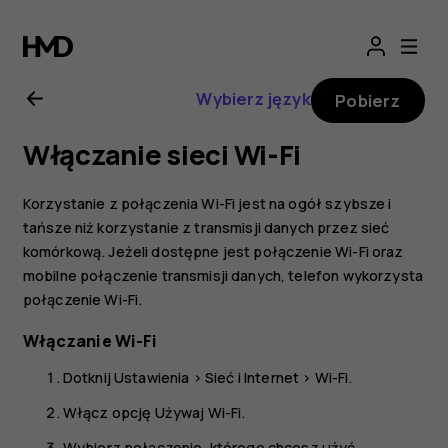
Nokia
G21
Wybierz język
Pobierz
—
Włączanie sieci Wi-Fi
instrukcja
Korzystanie z połączenia Wi-Fi jest na ogół szybsze i
obsługi
tańsze niż korzystanie z transmisji danych przez sieć
komórkową. Jeżeli dostępne jest połączenie Wi-Fi oraz
mobilne połączenie transmisji danych, telefon wykorzysta
połączenie Wi-Fi.
Włączanie Wi-Fi
Dotknij
Ustawienia
>
Sieć i Internet
>
Wi-Fi
.
Włącz opcję
Używaj Wi-Fi
.
Wybierz połączenie, którego chcesz użyć.