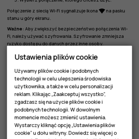
Połączenie z siecią Wi-Fi sygnalizuje ikona
na pasku
network_wifi
stanu u góry ekranu.
Ważne
: Aby zwiększyć bezpieczeństwo połączenia Wi-
Fi, należy używać szyfrowania. Szyfrowanie zmniejsza
ryzyko dostępu do danych przez inne osoby.
Ustawienia plików cookie
Wskazówka:
Jeśli chcesz śledzić lokalizacje, gdy
sygnały satelitarne nie są dostępne, np. w
Używamy plików cookie i podobnych
pomieszczeniach lub między wysokimi budynkami,
Smartfony
technologii w celu ulepszenia środowiska
włącz sieć Wi-Fi w celu zwiększenia dokładności
Telefony z funkcjami
użytkownika, a także w celu personalizacji
ustalania pozycji.
reklam. Klikając „Zaakceptuj wszystko”,
podstawowymi
zgadzasz się na użycie plików cookie i
podobnych technologii. W dowolnym
Akcesoria
momencie możesz zmienić ustawienia.
HMD Terra M
Wystarczy kliknąć opcję „Ustawienia plików
Czy te informacje były pomocne?
cookie” u dołu witryny. Dowiedz się więcej o