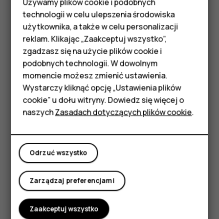
Odblokowywanie telefonu twarzą
Używamy plików cookie i podobnych
Smartfony
technologii w celu ulepszenia środowiska
Aby odblokować telefon, wystarczy włączyć ekran i
Telefony z funkcjami
użytkownika, a także w celu personalizacji
spojrzeć w kamerę.
reklam. Klikając „Zaakceptuj wszystko”,
podstawowymi
Jeśli wystąpi błąd funkcji rozpoznawania twarzy i nie
zgadzasz się na użycie plików cookie i
będzie można użyć alternatywnej metody logowania, by
podobnych technologii. W dowolnym
Akcesoria
odzyskać lub zresetować telefon, trzeba oddać go do
momencie możesz zmienić ustawienia.
serwisu. Za odblokowanie może zostać naliczona
HMD Terra M
Wystarczy kliknąć opcję „Ustawienia plików
dodatkowa opłata. Odblokowanie może również
cookie” u dołu witryny. Dowiedz się więcej o
spowodować usunięcie wszystkich osobistych danych
Tablety
naszych
Zasadach dotyczących plików cookie
.
zapisanych w telefonie. Aby uzyskać więcej informacji,
skontaktuj się z autoryzowanym serwisem lub
Moje konto
sprzedawcą telefonu.
Odrzuć wszystko
Zarządzaj preferencjami
Czy te informacje były pomocne?
Zaakceptuj wszystko