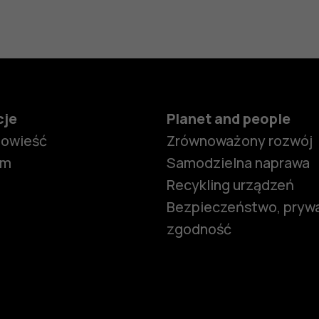
cje
Planet and people
powieść
Zrównoważony rozwój
om
Samodzielna naprawa
Recykling urządzeń
Bezpieczeństwo, prywa
zgodność
Smartfony
Telefony z 