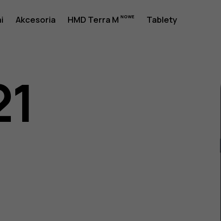
i
Akcesoria
HMD Terra M
Tablety
21
a