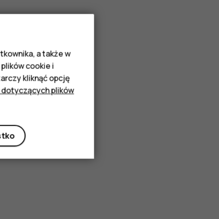
tkownika, a także w
plików cookie i
rczy kliknąć opcję
 dotyczących plików
stko