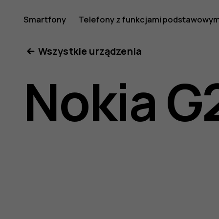
Nokia
Smartfony
Telefony z funkcjami podstawowym
Moje konto
Wszystkie urządzenia
G21
Nokia G
—
instrukcj