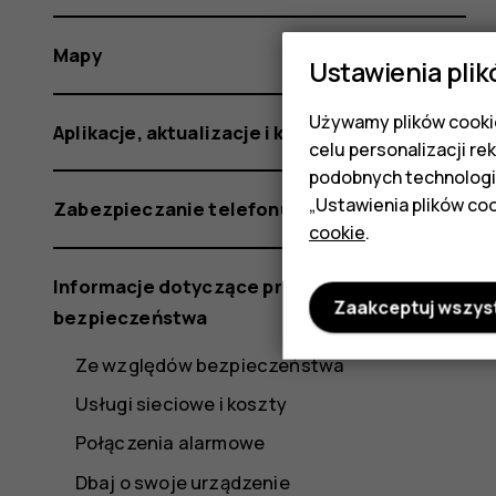
Mapy
Ustawienia plik
Używamy plików cookie
Aplikacje, aktualizacje i kopie zapasowe
celu personalizacji re
podobnych technologi
„Ustawienia plików coo
Zabezpieczanie telefonu
cookie
.
Informacje dotyczące produktu i
Zaakceptuj wszys
bezpieczeństwa
Ze względów bezpieczeństwa
Usługi sieciowe i koszty
Połączenia alarmowe
Dbaj o swoje urządzenie