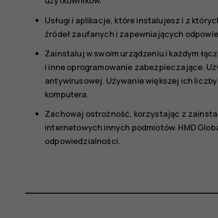
użytkowników.
Usługi i aplikacje, które instalujesz i z któ
źródeł zaufanych i zapewniających odpowi
Zainstaluj w swoim urządzeniu i każdym łąc
i inne oprogramowanie zabezpieczające. Używ
antywirusowej. Używanie większej ich liczb
komputera.
Zachowaj ostrożność, korzystając z zainsta
internetowych innych podmiotów. HMD Global 
odpowiedzialności.