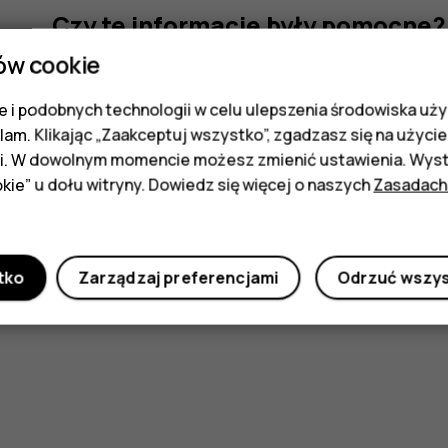
Czy te informacje były pomocne?
ów cookie
Tak
Nie
 i podobnych technologii w celu ulepszenia środowiska uży
klam. Klikając „Zaakceptuj wszystko”, zgadzasz się na użycie 
i. W dowolnym momencie możesz zmienić ustawienia. Wysta
kie” u dołu witryny. Dowiedz się więcej o naszych
Zasadach
tko
Zarządzaj preferencjami
Odrzuć wszy