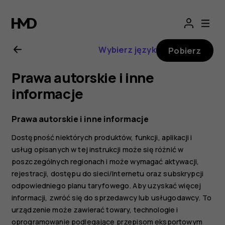
Nokia
G21
Wybierz język
Pobierz
—
Prawa autorskie i inne
instrukcja
informacje
obsługi
Prawa autorskie i inne informacje
Dostępność niektórych produktów, funkcji, aplikacji i
usług opisanych w tej instrukcji może się różnić w
poszczególnych regionach i może wymagać aktywacji,
rejestracji, dostępu do sieci/Internetu oraz subskrypcji
odpowiedniego planu taryfowego. Aby uzyskać więcej
informacji, zwróć się do sprzedawcy lub usługodawcy. To
urządzenie może zawierać towary, technologie i
oprogramowanie podlegające przepisom eksportowym