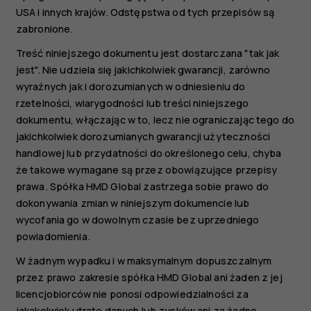
USA i innych krajów. Odstępstwa od tych przepisów są
zabronione.
Treść niniejszego dokumentu jest dostarczana "tak jak
jest". Nie udziela się jakichkolwiek gwarancji, zarówno
wyraźnych jak i dorozumianych w odniesieniu do
rzetelności, wiarygodności lub treści niniejszego
dokumentu, włączając w to, lecz nie ograniczając tego do
jakichkolwiek dorozumianych gwarancji użyteczności
handlowej lub przydatności do określonego celu, chyba
że takowe wymagane są przez obowiązujące przepisy
prawa. Spółka HMD Global zastrzega sobie prawo do
dokonywania zmian w niniejszym dokumencie lub
wycofania go w dowolnym czasie bez uprzedniego
powiadomienia.
W żadnym wypadku i w maksymalnym dopuszczalnym
przez prawo zakresie spółka HMD Global ani żaden z jej
licencjobiorców nie ponosi odpowiedzialności za
jakąkolwiek utratę danych lub zysków ani za żadne