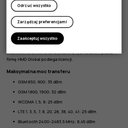
HMD Global Oy posiada wyłączną licencję na korzystanie
Odrzuć wszystko
z marki Nokia w przypadku telefonów i tabletów. Nokia jest
zarejestrowanym znakiem towarowym Nokia Corporation.
Zarządzaj preferencjami
Android, Google i inne powiązane marki są znakami
towarowymi należącymi do Google LLC.
Zaakceptuj wszystko
Znak słowny i logo Bluetooth są własnością firmy
Bluetooth SIG, Inc., a korzystanie z tych znaków przez
firmę HMD Global podlega licencji.
Maksymalna moc transferu
GSM 850, 900: 35 dBm
GSM 1800, 1900: 32 dBm
WCDMA 1, 5, 8: 25 dBm
LTE 1, 3, 5, 7, 8, 20, 28, 38, 40, 41: 25 dBm
Bluetooth 2400–2483,5 MHz: 8,45 dBm