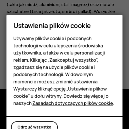
(takie jak miedź, aluminium, stal i magnez) oraz metale
szlachetne (takie jak złoto, srebro i pallad). Wszystkie
zastosowane w urządzeniu materiały można odzyskiwać
Ustawienia plików cookie
w postaci surowców lub energii.
Używamy plików cookie i podobnych
Smartfony
technologii w celu ulepszenia środowiska
Telefony z funkcjami
użytkownika, a także w celu personalizacji
reklam. Klikając „Zaakceptuj wszystko”,
podstawowymi
zgadzasz się na użycie plików cookie i
Czy te informacje były pomocne?
podobnych technologii. W dowolnym
Akcesoria
momencie możesz zmienić ustawienia.
Tak
Nie
HMD Terra M
Wystarczy kliknąć opcję „Ustawienia plików
cookie” u dołu witryny. Dowiedz się więcej o
Tablety
naszych
Zasadach dotyczących plików cookie
.
Poznaj
Moje konto
Informacje
Odrzuć wszystko