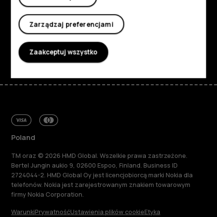
Planet and people
Zarządzaj preferencjami
Wsparcie
Facebook
Instagram
Tiktok
Youtube
Linkedin
Discord
Zaakceptuj wszystko
Poland
TM oraz © 2026 HMD Global. Wszelkie prawa zastrzeżone.
Bertel Jungin aukio 9, 02600 Espoo, Finland. Business ID
2724044-2. HMD Global Oy jest licencjobiorcą marki Nokia dla
telefonów. Nokia jest zarejestrowanym znakiem towarowym
firmy Nokia Corporation.
Warunki
Prywatność
Ustawienia plików cookie
Etyka