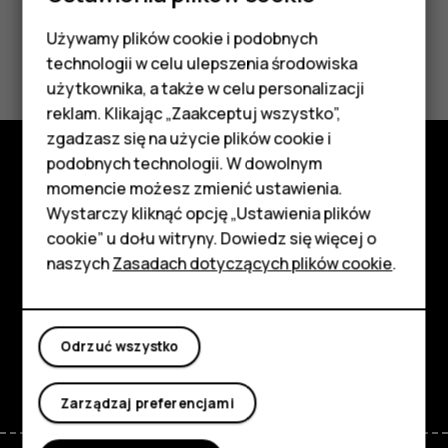
Używamy plików cookie i podobnych
Smartfony
Czy te informacje były pomocne?
technologii w celu ulepszenia środowiska
Telefony z funkcjami
użytkownika, a także w celu personalizacji
Tak
Nie
reklam. Klikając „Zaakceptuj wszystko”,
podstawowymi
zgadzasz się na użycie plików cookie i
podobnych technologii. W dowolnym
Akcesoria
momencie możesz zmienić ustawienia.
Poznaj
HMD Terra M
Wystarczy kliknąć opcję „Ustawienia plików
Informacje
cookie” u dołu witryny. Dowiedz się więcej o
Tablety
naszych
Zasadach dotyczących plików cookie
.
Planet and people
Moje konto
Wsparcie
Odrzuć wszystko
Facebook
Instagram
Tiktok
Youtube
Linkedin
Discord
Zarządzaj preferencjami