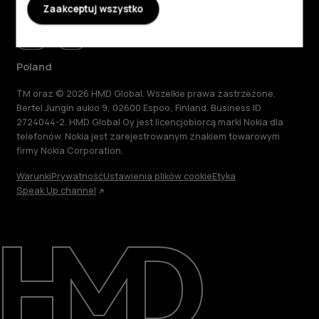
Zaakceptuj wszystko
Poland
TM oraz © 2026 HMD Global. Wszelkie prawa zastrzeżone.
Bertel Jungin aukio 9, 02600 Espoo, Finland. Business ID
2724044-2. HMD Global Oy jest licencjobiorcą marki Nokia dla
telefonów. Nokia jest zarejestrowanym znakiem towarowym
firmy Nokia Corporation.
Warunki
Prywatność
Ustawienia plików cookie
Etyka
Speak Up channel
Informacje
Naprawa i recykling
Zrównoważony rozwój
Wsparcie
Poland