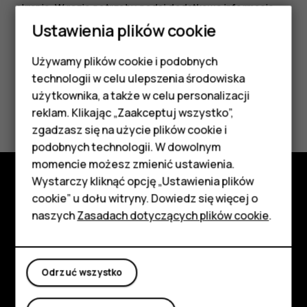
ekranie. W razie potrzeby podaj dodatkowe informacje.
Ustawienia plików cookie
Używamy plików cookie i podobnych
Smartfony
technologii w celu ulepszenia środowiska
Telefony z funkcjami
użytkownika, a także w celu personalizacji
Czy te informacje były pomocne?
reklam. Klikając „Zaakceptuj wszystko”,
podstawowymi
zgadzasz się na użycie plików cookie i
Tak
Nie
podobnych technologii. W dowolnym
Akcesoria
momencie możesz zmienić ustawienia.
HMD Terra M
Wystarczy kliknąć opcję „Ustawienia plików
cookie” u dołu witryny. Dowiedz się więcej o
Poznaj
Tablety
naszych
Zasadach dotyczących plików cookie
.
Informacje
Moje konto
Planet and people
Odrzuć wszystko
Wsparcie