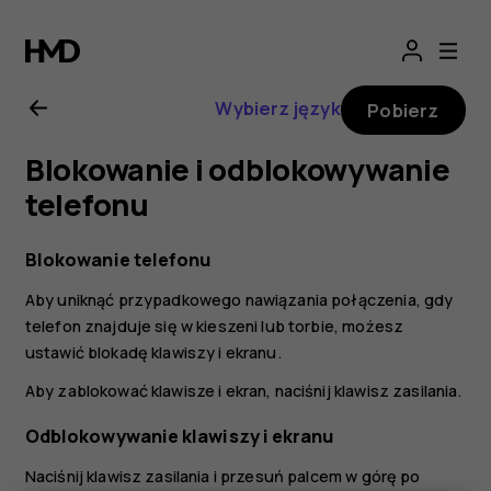
Nokia
G21
Wybierz język
Pobierz
—
Blokowanie i odblokowywanie
instrukcja
telefonu
obsługi
Blokowanie telefonu
Aby uniknąć przypadkowego nawiązania połączenia, gdy
telefon znajduje się w kieszeni lub torbie, możesz
ustawić blokadę klawiszy i ekranu.
Aby zablokować klawisze i ekran, naciśnij klawisz zasilania.
Odblokowywanie klawiszy i ekranu
Naciśnij klawisz zasilania i przesuń palcem w górę po