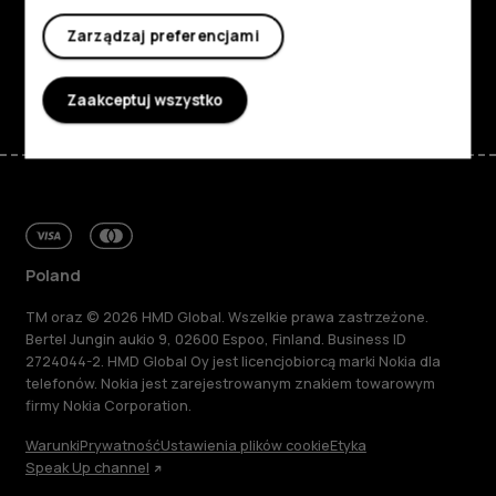
Wsparcie
Zarządzaj preferencjami
Facebook
Instagram
Tiktok
Youtube
Linkedin
Discord
Zaakceptuj wszystko
Poland
TM oraz © 2026 HMD Global. Wszelkie prawa zastrzeżone.
Bertel Jungin aukio 9, 02600 Espoo, Finland. Business ID
2724044-2. HMD Global Oy jest licencjobiorcą marki Nokia dla
telefonów. Nokia jest zarejestrowanym znakiem towarowym
firmy Nokia Corporation.
Warunki
Prywatność
Ustawienia plików cookie
Etyka
Speak Up channel