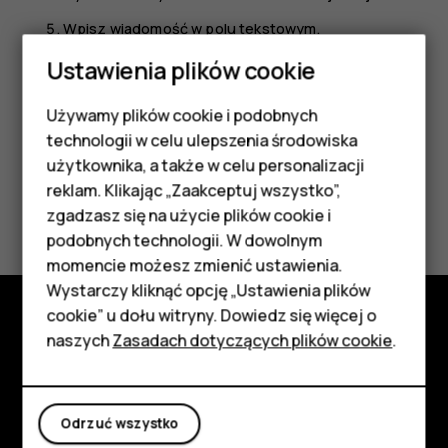
Wpisz wiadomość w polu tekstowym.
Dotknij
.
Ustawienia plików cookie
send
Używamy plików cookie i podobnych
Smartfony
technologii w celu ulepszenia środowiska
Telefony z funkcjami
użytkownika, a także w celu personalizacji
reklam. Klikając „Zaakceptuj wszystko”,
Czy te informacje były pomocne?
podstawowymi
zgadzasz się na użycie plików cookie i
podobnych technologii. W dowolnym
Akcesoria
Tak
Nie
momencie możesz zmienić ustawienia.
HMD Terra M
Wystarczy kliknąć opcję „Ustawienia plików
cookie” u dołu witryny. Dowiedz się więcej o
Tablety
naszych
Zasadach dotyczących plików cookie
.
Poznaj
Informacje
Moje konto
Odrzuć wszystko
Planet and people