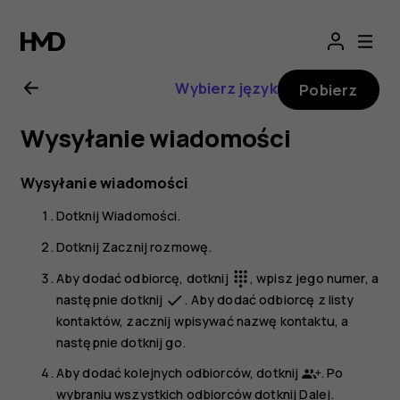
Nokia
G21
Wybierz język
Pobierz
—
Wysyłanie wiadomości
instrukcja
Wysyłanie wiadomości
obsługi
Dotknij
Wiadomości
.
Dotknij
Zacznij rozmowę
.
Aby dodać odbiorcę, dotknij
, wpisz jego numer, a
dialpad
następnie dotknij
. Aby dodać odbiorcę z listy
done
kontaktów, zacznij wpisywać nazwę kontaktu, a
następnie dotknij go.
Aby dodać kolejnych odbiorców, dotknij
. Po
wybraniu wszystkich odbiorców dotknij
Dalej
.