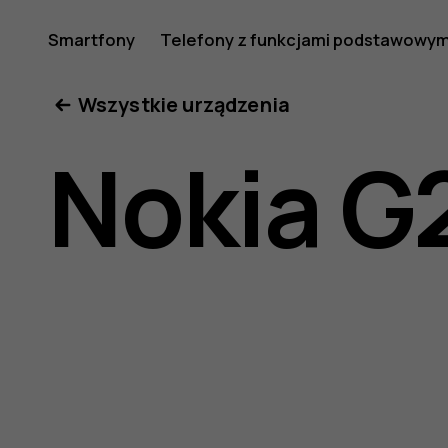
Nokia
Smartfony
Telefony z funkcjami podstawowym
Moje konto
Wszystkie urządzenia
G21
Nokia G
—
instrukcj