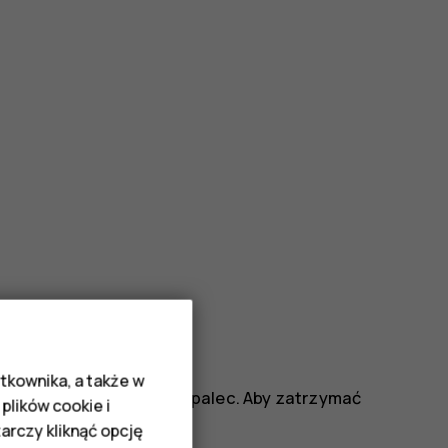
tkownika, a także w
ranu, a następnie unieś palec. Aby zatrzymać
plików cookie i
rczy kliknąć opcję