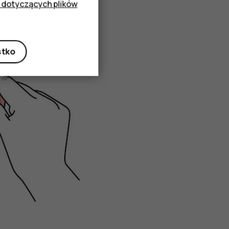
 dotyczących plików
stko