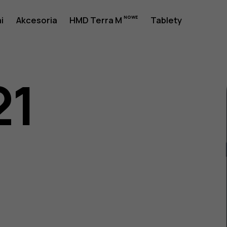
i
Akcesoria
HMD Terra M
Tablety
21
a