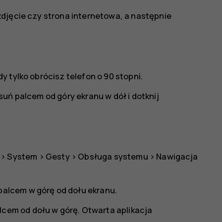
djęcie czy strona internetowa, a następnie
 tylko obrócisz telefon o 90 stopni.
uń palcem od góry ekranu w dół i dotknij
>
System
>
Gesty
>
Obsługa systemu
>
Nawigacja
 palcem w górę od dołu ekranu.
lcem od dołu w górę. Otwarta aplikacja