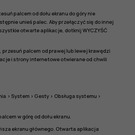
rzesuń palcem od dołu ekranu do góry nie
tępnie unieś palec. Aby przełączyć się do innej
wszystkie otwarte aplikacje, dotknij
WYCZYŚĆ
 przesuń palcem od prawej lub lewej krawędzi
cje i strony internetowe otwierane od chwili
nia
>
System
>
Gesty
>
Obsługa systemu
>
 palcem w górę od dołu ekranu.
wisza ekranu głównego. Otwarta aplikacja