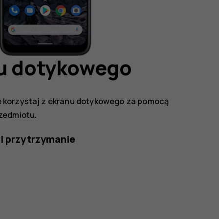
nu dotykowego
e korzystaj z ekranu dotykowego za pomocą
zedmiotu.
 i przytrzymanie