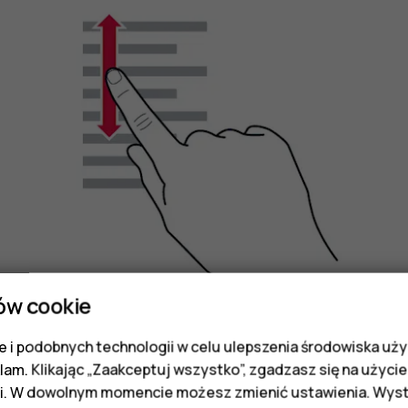
ów cookie
 i podobnych technologii w celu ulepszenia środowiska uży
Przesuń palec szybkim ruchem w górę lub w dół ek
klam. Klikając „Zaakceptuj wszystko”, zgadzasz się na użycie 
przewijanie, dotknij ekranu.
i. W dowolnym momencie możesz zmienić ustawienia. Wysta