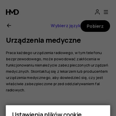
Nokia
G21
Wybierz język
Pobierz
—
Urządzenia medyczne
instrukcja
Praca każdego urządzenia radiowego, w tym telefonu
obsługi
bezprzewodowego, może powodować zakłócenia w
funkcjonowaniu nienależycie zabezpieczonych urządzeń
medycznych. Skontaktuj się z lekarzem lub producentem
urządzenia medycznego, aby dowiedzieć się, czy jest
właściwie zabezpieczone przed oddziaływaniem fal
radiowych.
Ustawienia plików cookie