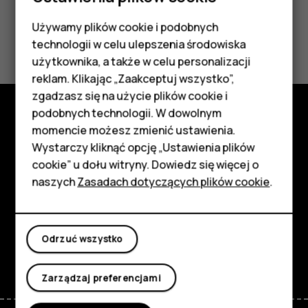
Używamy plików cookie i podobnych
Smartfony
Czy te informacje były pomocne?
technologii w celu ulepszenia środowiska
Telefony z funkcjami
użytkownika, a także w celu personalizacji
Tak
Nie
reklam. Klikając „Zaakceptuj wszystko”,
podstawowymi
zgadzasz się na użycie plików cookie i
podobnych technologii. W dowolnym
Akcesoria
momencie możesz zmienić ustawienia.
Poznaj
HMD Terra M
Wystarczy kliknąć opcję „Ustawienia plików
Informacje
cookie” u dołu witryny. Dowiedz się więcej o
Tablety
naszych
Zasadach dotyczących plików cookie
.
Planet and people
Moje konto
Wsparcie
Odrzuć wszystko
Facebook
Instagram
Tiktok
Youtube
Linkedin
Discord
Zarządzaj preferencjami