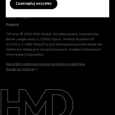
Zaakceptuj wszystko
Poland
TM oraz © 2026 HMD Global. Wszelkie prawa zastrzeżone.
Bertel Jungin aukio 9, 02600 Espoo, Finland. Business ID
2724044-2. HMD Global Oy jest licencjobiorcą marki Nokia dla
telefonów. Nokia jest zarejestrowanym znakiem towarowym
firmy Nokia Corporation.
Warunki
Prywatność
Ustawienia plików cookie
Etyka
Speak Up channel
Informacje
Naprawa i recykling
Zrównoważony rozwój
Wsparcie
Poland