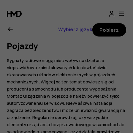
Nokia
G21
Wybierz język
Pobierz
—
Pojazdy
instrukcja
Sygnały radiowe mogą mieć wpływ na działanie
obsługi
nieprawidłowo zainstalowanych lub niewłaściwie
ekranowanych układów elektronicznych w pojazdach
mechanicznych. Więcej na ten temat dowiesz się od
producenta samochodu lub producenta wyposażenia.
Montaż urządzenia w pojeździe należy powierzyć tylko
autoryzowanemu serwisowi. Niewłaściwa instalacja
zagraża bezpieczeństwu i może unieważnić gwarancję na
urządzenie. Regularnie sprawdzaj, czy wszystkie
elementy urządzenia bezprzewodowego w samochodzie
są odpowiednio zamocowane i czy działają prawidłowo.