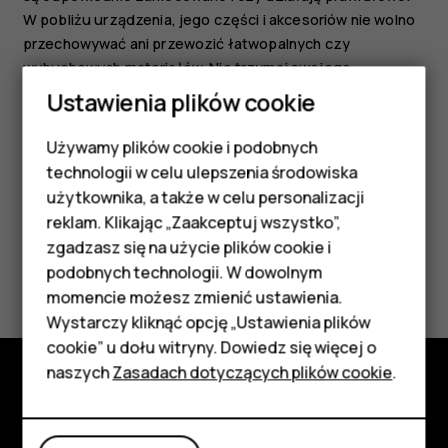
W pobliżu urządzenia, jego części i akcesoriów nie wolno
przechowywać ani przewozić łatwopalnych czy
wybuchowych materiałów. Nie trzymaj swojego
urządzenia lub akcesoriów w strefie wybuchu poduszki
Ustawienia plików cookie
powietrznej.
Używamy plików cookie i podobnych
Smartfony
technologii w celu ulepszenia środowiska
Telefony z funkcjami
użytkownika, a także w celu personalizacji
reklam. Klikając „Zaakceptuj wszystko”,
podstawowymi
zgadzasz się na użycie plików cookie i
Czy te informacje były pomocne?
podobnych technologii. W dowolnym
Akcesoria
momencie możesz zmienić ustawienia.
Tak
Nie
HMD Terra M
Wystarczy kliknąć opcję „Ustawienia plików
cookie” u dołu witryny. Dowiedz się więcej o
Tablety
naszych
Zasadach dotyczących plików cookie
.
Poznaj
Moje konto