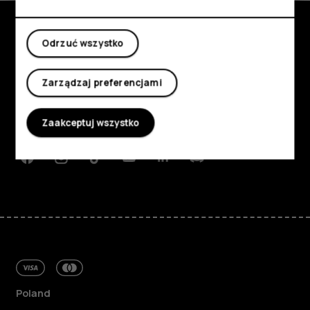
Moje konto
Odrzuć wszystko
Poznaj
Informacje
Zarządzaj preferencjami
Planet and people
Zaakceptuj wszystko
Wsparcie
Facebook
Instagram
Tiktok
Youtube
Linkedin
Discord
Poland