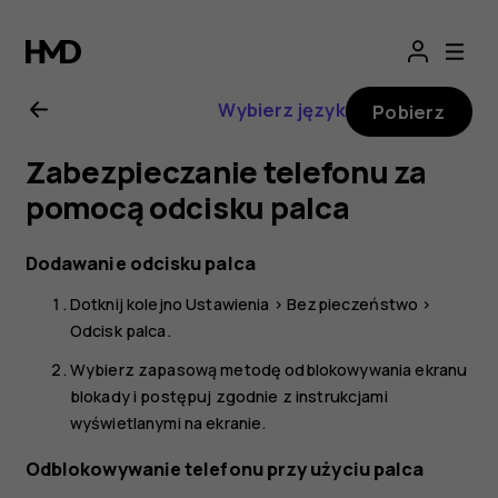
Nokia
G21
Wybierz język
Pobierz
—
Zabezpieczanie telefonu za
instrukcja
pomocą odcisku palca
obsługi
Dodawanie odcisku palca
Dotknij kolejno
Ustawienia
>
Bezpieczeństwo
>
Odcisk palca
.
Wybierz zapasową metodę odblokowywania ekranu
blokady i postępuj zgodnie z instrukcjami
wyświetlanymi na ekranie.
Odblokowywanie telefonu przy użyciu palca