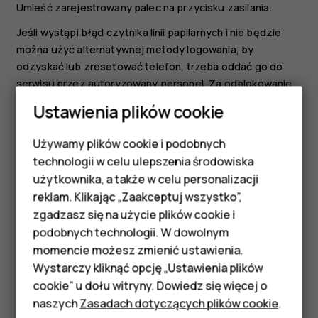
Umieść zarejestrowany palec na przycisku zasilania.
Jeśli wystąpi błąd czytnika linii papilarnych i nie będzie
można użyć alternatywnej metody logowania, by
odzyskać lub zresetować telefon, trzeba oddać go do
serwisu przez autoryzowany personel. Za odblokowanie
może zostać naliczona dodatkowa opłata. Odblokowanie
Ustawienia plików cookie
może również spowodować usunięcie wszystkich
osobistych danych zapisanych w telefonie. Aby uzyskać
Używamy plików cookie i podobnych
Smartfony
więcej informacji, skontaktuj się z najbliższym punktem
technologii w celu ulepszenia środowiska
obsługi klientów lub sprzedawcą telefonu.
Telefony z funkcjami
użytkownika, a także w celu personalizacji
reklam. Klikając „Zaakceptuj wszystko”,
podstawowymi
zgadzasz się na użycie plików cookie i
podobnych technologii. W dowolnym
Akcesoria
momencie możesz zmienić ustawienia.
HMD Terra M
Wystarczy kliknąć opcję „Ustawienia plików
Czy te informacje były pomocne?
cookie” u dołu witryny. Dowiedz się więcej o
Tablety
naszych
Zasadach dotyczących plików cookie
.
Tak
Nie