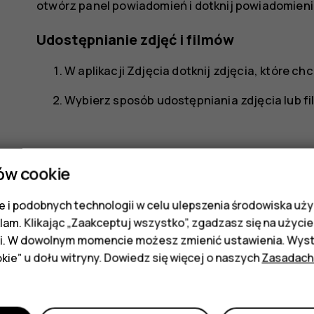
otwórz panel powiadomień i dotknij powiadomieni
Udostępnianie zdjęć i filmów
W aplikacji
Zdjęcia
dotknij zdjęcia, które ch
Wybierz sposób udostępniania zdjęcia lub fi
ów cookie
 i podobnych technologii w celu ulepszenia środowiska uży
Czy te informacje były pomocne?
klam. Klikając „Zaakceptuj wszystko”, zgadzasz się na użycie 
i. W dowolnym momencie możesz zmienić ustawienia. Wysta
kie” u dołu witryny. Dowiedz się więcej o naszych
Zasadach
Tak
Nie