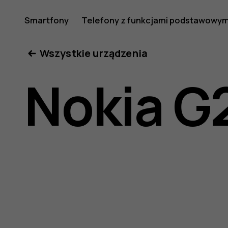
Nokia
Smartfony
Telefony z funkcjami podstawowym
Moje konto
Wszystkie urządzenia
G21
Nokia G
—
instrukcj