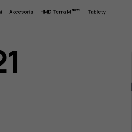
i
Akcesoria
HMD Terra M
Tablety
21
a