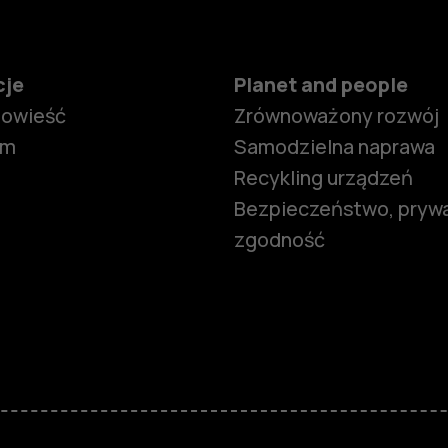
cje
Planet and people
powieść
Zrównoważony rozwój
om
Samodzielna naprawa
Recykling urządzeń
Bezpieczeństwo, prywa
zgodność
Smartfony
Telefony z 
podstawow