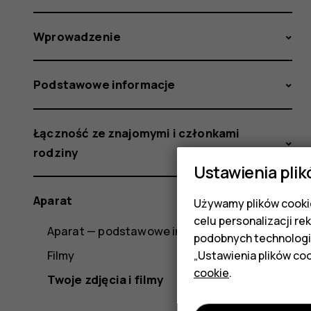
Wprowadzenie
Podstawowe informacje
Łączność ze znajomymi i członkami
rodziny
Ustawienia plik
Aparat
Używamy plików cookie
celu personalizacji re
Aparat — podstawowe informacje
podobnych technologi
Filmy
„Ustawienia plików coo
cookie
.
Twoje zdjęcia i filmy