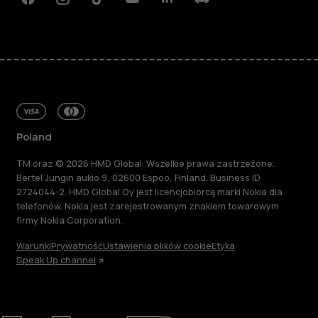
Facebook
Instagram
Tiktok
Youtube
Linkedin
Discord
Poland
TM oraz © 2026 HMD Global. Wszelkie prawa zastrzeżone.
Bertel Jungin aukio 9, 02600 Espoo, Finland. Business ID
2724044-2. HMD Global Oy jest licencjobiorcą marki Nokia dla
telefonów. Nokia jest zarejestrowanym znakiem towarowym
firmy Nokia Corporation.
Warunki
Prywatność
Ustawienia plików cookie
Etyka
Speak Up channel
Informacje
Naprawa i recykling