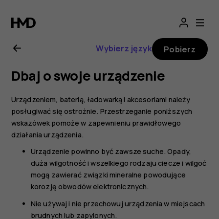
Nokia
G21
Wybierz język
Pobierz
—
Dbaj o swoje urządzenie
instrukcja
Urządzeniem, baterią, ładowarką i akcesoriami należy
obsługi
posługiwać się ostrożnie. Przestrzeganie poniższych
wskazówek pomoże w zapewnieniu prawidłowego
działania urządzenia.
Urządzenie powinno być zawsze suche. Opady,
duża wilgotność i wszelkiego rodzaju ciecze i wilgoć
mogą zawierać związki mineralne powodujące
korozję obwodów elektronicznych.
Nie używaj i nie przechowuj urządzenia w miejscach
brudnych lub zapylonych.