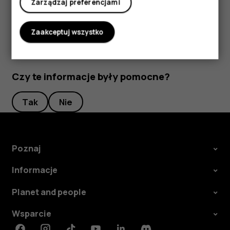
Zarządzaj preferencjami
Zaakceptuj wszystko
Czy te informacje były pomocne?
Tak
Nie
Poznaj
Informacje
Planet and people
Wsparcie