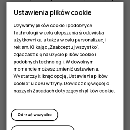
tylko miękkiej, czystej i suchej szmatki.
Ustawienia plików cookie
Nie maluj urządzenia. Farba może uniemożliwić
prawidłowe działanie.
Używamy plików cookie i podobnych
Smartfony
technologii w celu ulepszenia środowiska
Trzymaj urządzenie z dala od magnesów i innych
Telefony z funkcjami
źródeł pola magnetycznego.
użytkownika, a także w celu personalizacji
reklam. Klikając „Zaakceptuj wszystko”,
Aby zabezpieczyć ważne dane, przechowuj je w co
podstawowymi
zgadzasz się na użycie plików cookie i
najmniej dwóch osobnych miejscach, takich jak
podobnych technologii. W dowolnym
urządzenie, karta pamięci lub komputer, albo je
Akcesoria
momencie możesz zmienić ustawienia.
zapisuj.
HMD Terra M
Wystarczy kliknąć opcję „Ustawienia plików
W wyniku dłuższego działania urządzenie może się
cookie” u dołu witryny. Dowiedz się więcej o
nagrzewać. W większości sytuacji jest to normalny objaw.
Tablety
naszych
Zasadach dotyczących plików cookie
.
Aby uniknąć przegrzania, urządzenie może
automatycznie zwolnić, ściemnić wyświetlacz podczas
Moje konto
połączenia wideo, zamknąć aplikacje, zatrzymać
Odrzuć wszystko
ładowanie, a nawet wyłączyć się. Jeśli urządzenie nie
działa prawidłowo, oddaj je do naprawy w najbliższym
autoryzowanym serwisie.