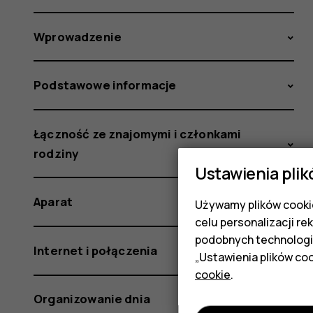
Wprowadzenie
Podstawowe informacje
Łączność ze znajomymi i członkami
rodziny
Ustawienia plik
Aparat
Używamy plików cookie
celu personalizacji re
podobnych technologi
Internet i połączenia
„Ustawienia plików coo
cookie
.
Organizowanie dnia