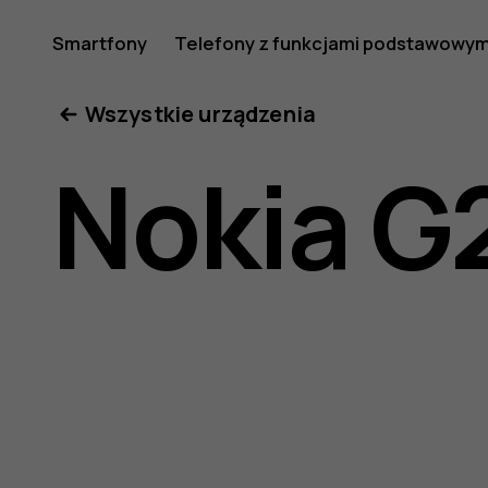
Nokia
Smartfony
Telefony z funkcjami podstawowym
Moje konto
Wszystkie urządzenia
G21
Nokia G
—
instrukcj