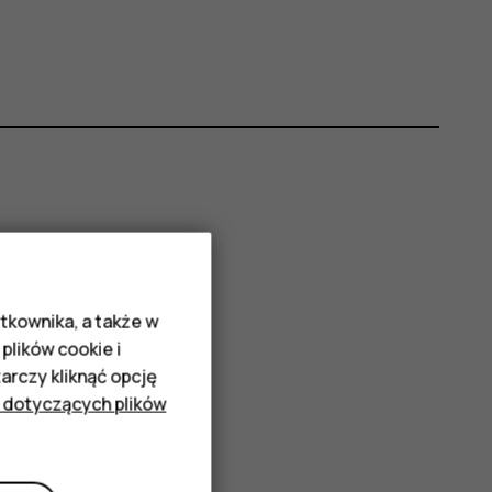
tkownika, a także w
plików cookie i
rczy kliknąć opcję
 dotyczących plików