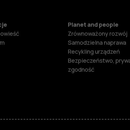
cje
Planet and people
powieść
Zrównoważony rozwój
om
Samodzielna naprawa
Recykling urządzeń
Bezpieczeństwo, prywa
zgodność
Smartfony
Telefony z 
podstawow