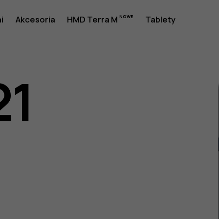
i
Akcesoria
HMD Terra M
Tablety
21
a