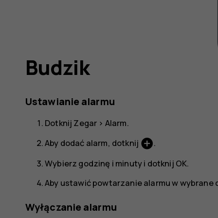
Budzik
Ustawianie alarmu
Dotknij
Zegar
>
Alarm
.
add_circle
Aby dodać alarm, dotknij
.
Wybierz godzinę i minuty i dotknij
OK
.
Aby ustawić powtarzanie alarmu w wybrane dn
Wyłączanie alarmu