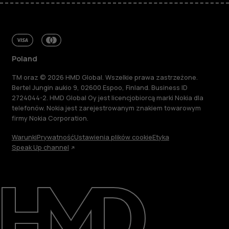
Poland
TM oraz © 2026 HMD Global. Wszelkie prawa zastrzeżone.
Bertel Jungin aukio 9, 02600 Espoo, Finland. Business ID
2724044-2. HMD Global Oy jest licencjobiorcą marki Nokia dla
telefonów. Nokia jest zarejestrowanym znakiem towarowym
firmy Nokia Corporation.
Warunki
Prywatność
Ustawienia plików cookie
Etyka
Speak Up channel
Informacje
Naprawa i recykling
Zrównoważony rozwój
Wsparcie