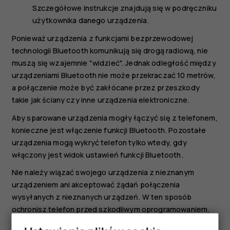
Szczegółowe instrukcje znajdują się w podręczniku
użytkownika danego urządzenia.
Ponieważ urządzenia z funkcjami bezprzewodowej
technologii Bluetooth komunikują się drogą radiową, nie
muszą się wzajemnie "widzieć". Jednak odległość między
urządzeniami Bluetooth nie może przekraczać 10 metrów,
a połączenie może być zakłócane przez przeszkody
takie jak ściany czy inne urządzenia elektroniczne.
Aby sparowane urządzenia mogły łączyć się z telefonem,
konieczne jest włączenie funkcji Bluetooth. Pozostałe
urządzenia mogą wykryć telefon tylko wtedy, gdy
włączony jest widok ustawień funkcji Bluetooth.
Nie należy wiązać swojego urządzenia z nieznanym
urządzeniem ani akceptować żądań połączenia
wysyłanych z nieznanych urządzeń. W ten sposób
ochronisz telefon przed szkodliwym oprogramowaniem.