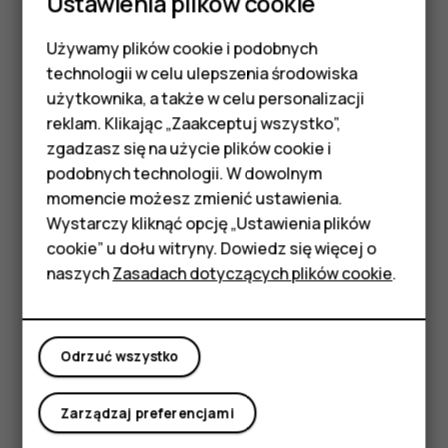
Ustawienia plików cookie
Udostępnianie zawartości przy użyciu Bluetooth
Jeśli chcesz udostępnić znajomemu zawartość lub
Używamy plików cookie i podobnych
Smartfony
wysłać mu zdjęcia, użyj funkcji Bluetooth, by wysłać
technologii w celu ulepszenia środowiska
elementy na kompatybilne urządzenia.
Telefony z funkcjami
użytkownika, a także w celu personalizacji
Można korzystać z kilku połączeń Bluetooth
reklam. Klikając „Zaakceptuj wszystko”,
podstawowymi
jednocześnie. Na przykład korzystając z zestawu
zgadzasz się na użycie plików cookie i
słuchawkowego Bluetooth, można nadal wysyłać
podobnych technologii. W dowolnym
Akcesoria
zawartość do innego urządzenia.
momencie możesz zmienić ustawienia.
HMD Terra M
Wystarczy kliknąć opcję „Ustawienia plików
Dotknij
Ustawienia
>
Połączone urządzenia
>
cookie” u dołu witryny. Dowiedz się więcej o
Ustawienia połączenia
>
Bluetooth
.
Tablety
naszych
Zasadach dotyczących plików cookie
.
Upewnij się, że w obu telefonach jest włączona
funkcja Bluetooth i urządzenia są dla siebie
Moje konto
wzajemnie widoczne.
Odrzuć wszystko
Przejdź do materiałów, które chcesz wysłać, a
następnie dotknij
>
Bluetooth
.
share
Zarządzaj preferencjami
Dotknij urządzenia znajomego na liście wykrytych