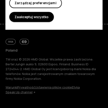
Zarządzaj preferencjami
Facebook
Instagram
Tiktok
Youtube
Linkedin
Discord
Zaakceptuj wszystko
Poland
TM oraz © 2026 HMD Global. Wszelkie prawa zastrzeżone.
Bertel Jungin aukio 9, 02600 Espoo, Finland. Business ID
2724044-2. HMD Global Oy jest licencjobiorcą marki Nokia dla
telefonów. Nokia jest zarejestrowanym znakiem towarowym
firmy Nokia Corporation.
Warunki
Prywatność
Ustawienia plików cookie
Etyka
Speak Up channel
Informacje