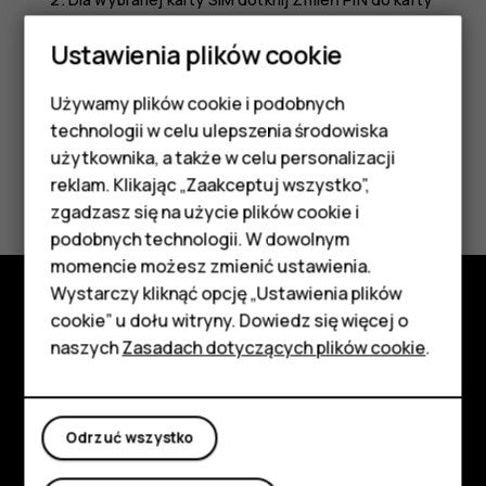
SIM
.
Ustawienia plików cookie
Używamy plików cookie i podobnych
Smartfony
technologii w celu ulepszenia środowiska
Telefony z funkcjami
użytkownika, a także w celu personalizacji
Czy te informacje były pomocne?
reklam. Klikając „Zaakceptuj wszystko”,
podstawowymi
zgadzasz się na użycie plików cookie i
Tak
Nie
podobnych technologii. W dowolnym
Akcesoria
momencie możesz zmienić ustawienia.
HMD Terra M
Wystarczy kliknąć opcję „Ustawienia plików
cookie” u dołu witryny. Dowiedz się więcej o
Poznaj
Tablety
naszych
Zasadach dotyczących plików cookie
.
Informacje
Moje konto
Planet and people
Odrzuć wszystko
Wsparcie