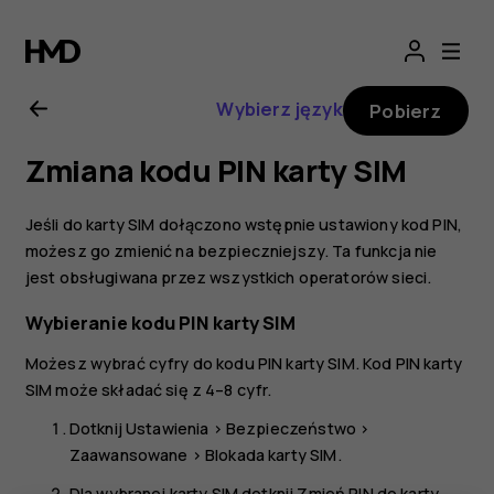
Nokia
G21
Wybierz język
Pobierz
—
Zmiana kodu PIN karty SIM
instrukcja
Jeśli do karty SIM dołączono wstępnie ustawiony kod PIN,
obsługi
możesz go zmienić na bezpieczniejszy. Ta funkcja nie
jest obsługiwana przez wszystkich operatorów sieci.
Wybieranie kodu PIN karty SIM
Możesz wybrać cyfry do kodu PIN karty SIM. Kod PIN karty
SIM może składać się z 4–8 cyfr.
Dotknij
Ustawienia
>
Bezpieczeństwo
>
Zaawansowane
>
Blokada karty SIM
.
Dla wybranej karty SIM dotknij
Zmień PIN do karty