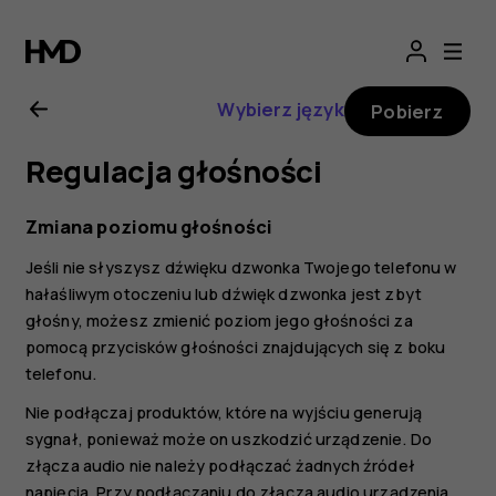
Nokia
G21
Wybierz język
Pobierz
—
Regulacja głośności
instrukcja
Zmiana poziomu głośności
obsługi
Jeśli nie słyszysz dźwięku dzwonka Twojego telefonu w
hałaśliwym otoczeniu lub dźwięk dzwonka jest zbyt
głośny, możesz zmienić poziom jego głośności za
pomocą przycisków głośności znajdujących się z boku
telefonu.
Nie podłączaj produktów, które na wyjściu generują
sygnał, ponieważ może on uszkodzić urządzenie. Do
złącza audio nie należy podłączać żadnych źródeł
napięcia. Przy podłączaniu do złącza audio urządzenia