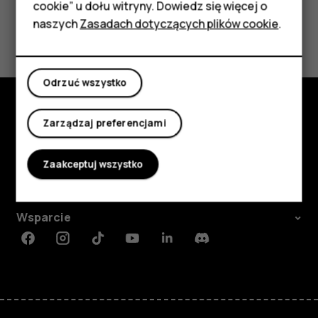
cookie” u dołu witryny. Dowiedz się więcej o
Tablety
naszych
Zasadach dotyczących plików cookie
.
Czy te informacje były pomocne?
Moje konto
Tak
Nie
Odrzuć wszystko
Zarządzaj preferencjami
Poznaj
Informacje
Zaakceptuj wszystko
Planet and people
Wsparcie
Facebook
Instagram
Tiktok
Youtube
Linkedin
Discord