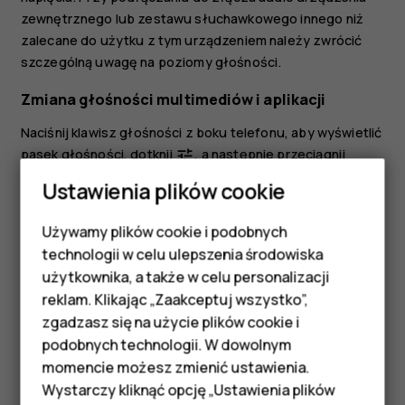
zewnętrznego lub zestawu słuchawkowego innego niż
zalecane do użytku z tym urządzeniem należy zwrócić
szczególną uwagę na poziomy głośności.
Zmiana głośności multimediów i aplikacji
Naciśnij klawisz głośności z boku telefonu, aby wyświetlić
pasek głośności, dotknij
, a następnie przeciągnij
tune
suwak głośności multimediów i aplikacji w lewo lub w
Ustawienia plików cookie
prawo.
Używamy plików cookie i podobnych
Wyciszanie telefonu
Smartfony
technologii w celu ulepszenia środowiska
Aby wyciszyć telefon, naciśnij klawisz zmniejszania
Telefony z funkcjami
użytkownika, a także w celu personalizacji
głośności, a następnie dotknij
, aby ustawić tylko
notifications_none
reklam. Klikając „Zaakceptuj wszystko”,
wibracje, po czym dotknij
, aby wyciszyć.
podstawowymi
vibration
zgadzasz się na użycie plików cookie i
podobnych technologii. W dowolnym
Akcesoria
momencie możesz zmienić ustawienia.
HMD Terra M
Wystarczy kliknąć opcję „Ustawienia plików