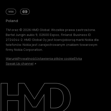
Poland
TM oraz © 2026 HMD Global. Wszelkie prawa zastrzeżone.
Bertel Jungin aukio 9, 02600 Espoo, Finland. Business ID
2724044-2. HMD Global Oy jest licencjobiorcą marki Nokia dla
telefonów. Nokia jest zarejestrowanym znakiem towarowym
firmy Nokia Corporation.
Warunki
Prywatność
Ustawienia plików cookie
Etyka
Speak Up channel
Informacje
Naprawa i recykling
Zrównoważony rozwój
Wsparcie
Poland