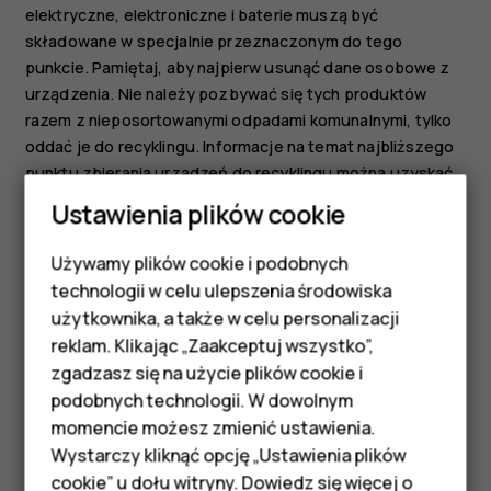
elektryczne, elektroniczne i baterie muszą być
składowane w specjalnie przeznaczonym do tego
punkcie. Pamiętaj, aby najpierw usunąć dane osobowe z
urządzenia. Nie należy pozbywać się tych produktów
razem z nieposortowanymi odpadami komunalnymi, tylko
oddać je do recyklingu. Informacje na temat najbliższego
punktu zbierania urządzeń do recyklingu można uzyskać
od lokalnych władz odpowiedzialnych za gospodarkę
Ustawienia plików cookie
odpadami. Zachęcamy także do odwiedzenia strony
www.hmd.com/phones/support/topics/recycle
w celu
Używamy plików cookie i podobnych
Smartfony
zapoznania się z informacjami o programie odbioru
technologii w celu ulepszenia środowiska
zużytych urządzeń HMD i jego dostępności w Twoim
Telefony z funkcjami
użytkownika, a także w celu personalizacji
kraju.
reklam. Klikając „Zaakceptuj wszystko”,
podstawowymi
zgadzasz się na użycie plików cookie i
podobnych technologii. W dowolnym
Akcesoria
momencie możesz zmienić ustawienia.
HMD Terra M
Wystarczy kliknąć opcję „Ustawienia plików
cookie” u dołu witryny. Dowiedz się więcej o