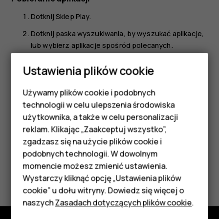
Dotknij
Sklep Play
.
Dotknij paska wyszukiwania, by wyszukać aplikacje,
lub wybierz aplikacje spośród polecanych.
Dotknij
Zainstaluj
w opisie aplikacji, by ją pobrać i
Ustawienia plików cookie
zainstalować.
Aby wyświetlić swoje aplikacje, przejdź do ekranu
Używamy plików cookie i podobnych
Smartfony
głównego i przesuń palcem od dołu w górę.
technologii w celu ulepszenia środowiska
Telefony z funkcjami
użytkownika, a także w celu personalizacji
reklam. Klikając „Zaakceptuj wszystko”,
podstawowymi
zgadzasz się na użycie plików cookie i
podobnych technologii. W dowolnym
Akcesoria
momencie możesz zmienić ustawienia.
Czy te informacje były pomocne?
HMD Terra M
Wystarczy kliknąć opcję „Ustawienia plików
cookie” u dołu witryny. Dowiedz się więcej o
Tak
Nie
Tablety
naszych
Zasadach dotyczących plików cookie
.