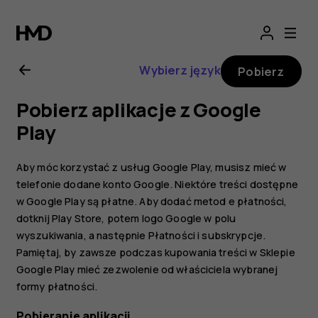
Nokia
G21
Wybierz język
Pobierz
—
Pobierz aplikacje z Google
instrukcja
Play
obsługi
Aby móc korzystać z usług Google Play, musisz mieć w
telefonie dodane konto Google. Niektóre treści dostępne
w Google Play są płatne. Aby dodać metod e płatności,
dotknij
Play Store
, potem logo Google w polu
wyszukiwania, a następnie
Płatności i subskrypcje
.
Pamiętaj, by zawsze podczas kupowania treści w Sklepie
Google Play mieć zezwolenie od właściciela wybranej
formy płatności.
Pobieranie aplikacji