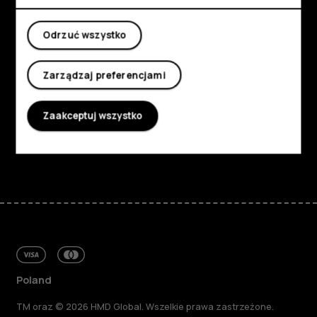
Moje konto
Poznaj
Odrzuć wszystko
Informacje
Zarządzaj preferencjami
Planet and people
Zaakceptuj wszystko
Wsparcie
Facebook
Instagram
Tiktok
Youtube
Linkedin
Discord
Poland
TM oraz © 2026 HMD Global. Wszelkie prawa zastrzeżone.