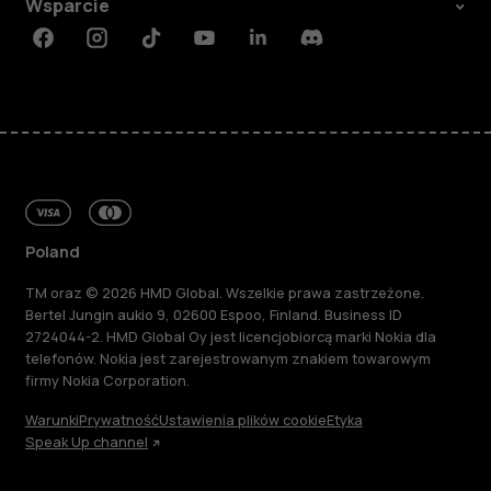
Wsparcie
Facebook
Instagram
Tiktok
Youtube
Linkedin
Discord
Poland
TM oraz © 2026 HMD Global. Wszelkie prawa zastrzeżone.
Bertel Jungin aukio 9, 02600 Espoo, Finland. Business ID
2724044-2. HMD Global Oy jest licencjobiorcą marki Nokia dla
telefonów. Nokia jest zarejestrowanym znakiem towarowym
firmy Nokia Corporation.
Warunki
Prywatność
Ustawienia plików cookie
Etyka
Speak Up channel