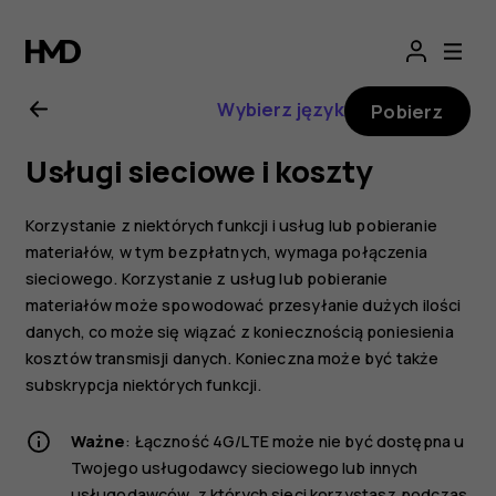
Nokia
G21
Wybierz język
Pobierz
—
Usługi sieciowe i koszty
instrukcja
Korzystanie z niektórych funkcji i usług lub pobieranie
obsługi
materiałów, w tym bezpłatnych, wymaga połączenia
sieciowego. Korzystanie z usług lub pobieranie
materiałów może spowodować przesyłanie dużych ilości
danych, co może się wiązać z koniecznością poniesienia
kosztów transmisji danych. Konieczna może być także
subskrypcja niektórych funkcji.
Ważne
: Łączność 4G/LTE może nie być dostępna u
Twojego usługodawcy sieciowego lub innych
usługodawców, z których sieci korzystasz podczas