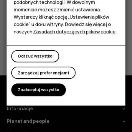
podobnych technologii. W dowolnym
GHz. W celu uzyskania informacji na ten temat
Akcesoria
momencie możesz zmienić ustawienia.
należy zwrócić się do lokalnych władz.
HMD Terra M
Wystarczy kliknąć opcję „Ustawienia plików
cookie” u dołu witryny. Dowiedz się więcej o
Tablety
naszych
Zasadach dotyczących plików cookie
.
Moje konto
Czy te informacje były pomocne?
Odrzuć wszystko
Tak
Nie
Zarządzaj preferencjami
Zaakceptuj wszystko
Poznaj
Informacje
Planet and people