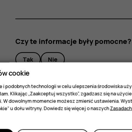
Czy te informacje były pomocne?
Tak
Nie
ów cookie
 i podobnych technologii w celu ulepszenia środowiska uży
klam. Klikając „Zaakceptuj wszystko”, zgadzasz się na użycie 
i. W dowolnym momencie możesz zmienić ustawienia. Wysta
kie” u dołu witryny. Dowiedz się więcej o naszych
Zasadach