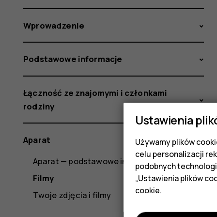
Wprowadzenie
Podstawowe informacje
Łączność ze znajomymi i członkami
rodziny
Ustawienia plik
Aparat
Używamy plików cookie
celu personalizacji re
Aparat — podstawowe informacje
podobnych technologi
Filmy
„Ustawienia plików coo
cookie
.
Twoje zdjęcia i filmy