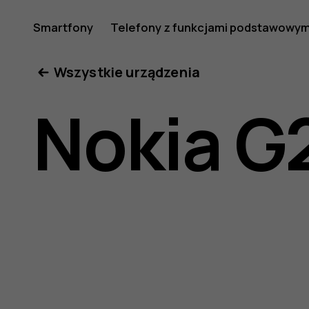
Nokia
Smartfony
Telefony z funkcjami podstawowym
Moje konto
Wszystkie urządzenia
G21
Nokia G
—
instrukcj