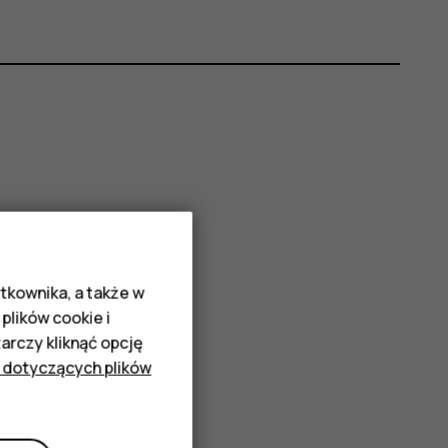
tkownika, a także w
plików cookie i
rczy kliknąć opcję
 dotyczących plików