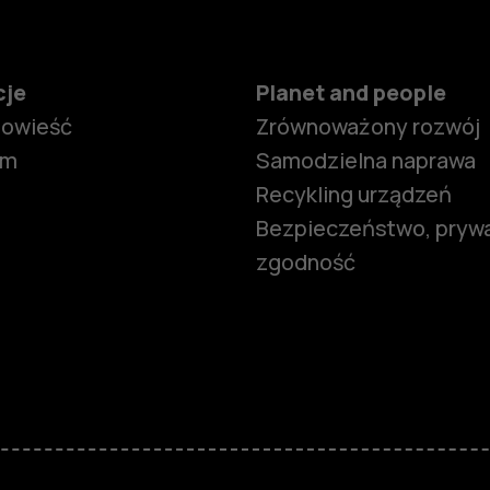
cje
Planet and people
powieść
Zrównoważony rozwój
om
Samodzielna naprawa
Recykling urządzeń
Bezpieczeństwo, prywa
zgodność
Smartfony
Telefony z 
podstawow