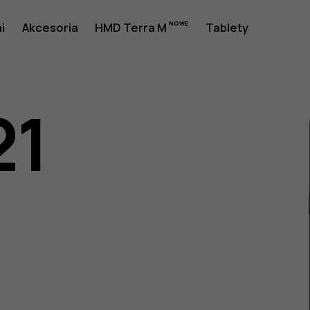
i
Akcesoria
HMD Terra M
Tablety
21
a