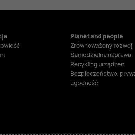
cje
Planet and people
powieść
Zrównoważony rozwój
om
Samodzielna naprawa
Recykling urządzeń
Bezpieczeństwo, prywa
zgodność
Smartfony
Telefony z 