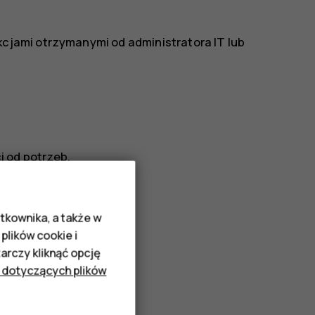
kcjami otrzymanymi od administratora IT lub
 od potrzeb.
tkownika, a także w
plików cookie i
rczy kliknąć opcję
 dotyczących plików