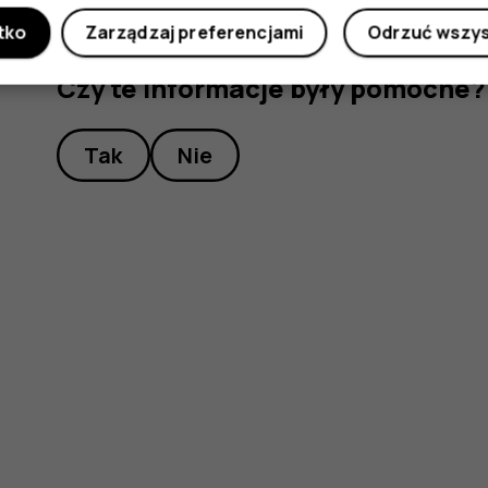
tko
Zarządzaj preferencjami
Odrzuć wszy
Czy te informacje były pomocne?
Tak
Nie