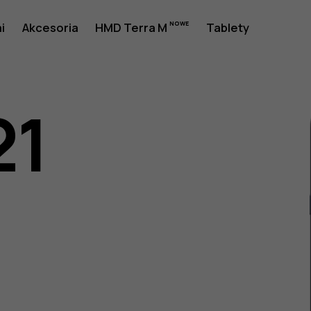
i
Akcesoria
HMD Terra M
Tablety
21
a