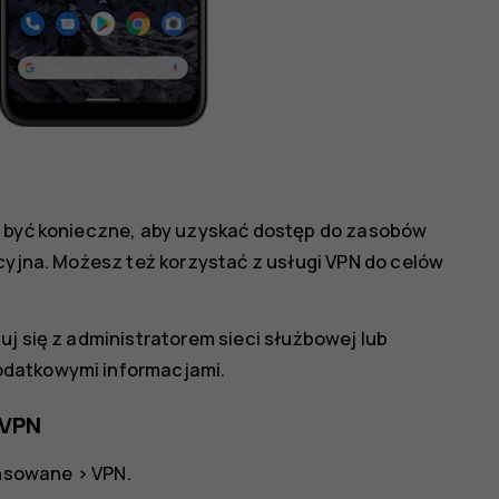
e być konieczne, aby uzyskać dostęp do zasobów
acyjna. Możesz też korzystać z usługi VPN do celów
uj się z administratorem sieci służbowej lub
odatkowymi informacjami.
 VPN
nsowane
>
VPN
.