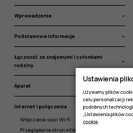
Wprowadzenie
Podstawowe informacje
Łączność ze znajomymi i członkami
rodziny
Ustawienia plik
Aparat
Używamy plików cookie
celu personalizacji re
Internet i połączenia
podobnych technologi
„Ustawienia plików coo
Włączanie sieci Wi-Fi
cookie
.
Przeglądanie stron internetowych