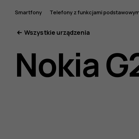
Nokia
Smartfony
Telefony z funkcjami podstawowym
Moje konto
Wszystkie urządzenia
G21
Nokia G
—
instrukcj