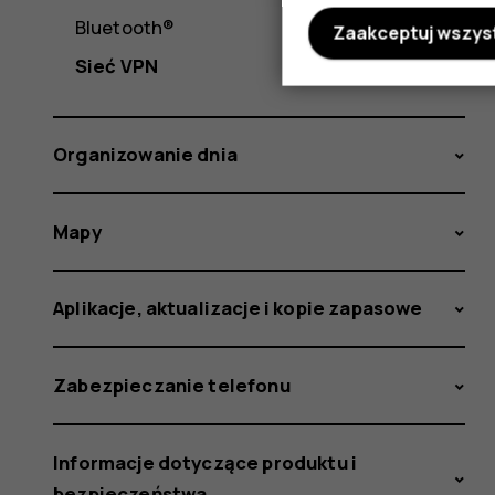
Bluetooth®
Zaakceptuj wszys
Sieć VPN
Organizowanie dnia
Mapy
Aplikacje, aktualizacje i kopie zapasowe
Zabezpieczanie telefonu
Informacje dotyczące produktu i
bezpieczeństwa