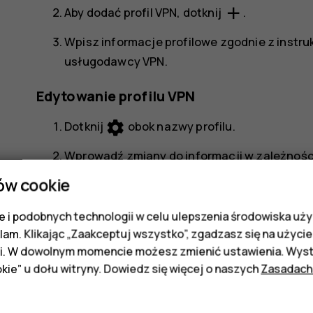
add
Aby dodać profil VPN, dotknij
.
Wpisz informacje profilowe zgodnie z instru
usługodawcy VPN.
Edytowanie profilu VPN
settings
Dotknij
obok nazwy profilu.
Wprowadź zmiany do informacji w zależności
ów cookie
Usuwanie profilu VPN
 i podobnych technologii w celu ulepszenia środowiska uży
settings
Dotknij
obok nazwy profilu.
klam. Klikając „Zaakceptuj wszystko”, zgadzasz się na użycie 
Dotknij
ZAPOMNIJ
.
i. W dowolnym momencie możesz zmienić ustawienia. Wysta
kie” u dołu witryny. Dowiedz się więcej o naszych
Zasadach