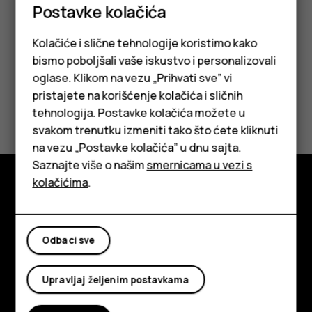
uključite izradu rezervne kopije.
Postavke kolačića
Kolačiće i slične tehnologije koristimo kako
bismo poboljšali vaše iskustvo i personalizovali
oglase. Klikom na vezu „Prihvati sve” vi
pristajete na korišćenje kolačića i sličnih
Da li vam je ovo bilo korisno?
tehnologija. Postavke kolačića možete u
Pametni telefoni
svakom trenutku izmeniti tako što ćete kliknuti
Da
Ne
na vezu „Postavke kolačića” u dnu sajta.
Klasični telefoni
Saznajte više o našim
smernicama u vezi s
Tableti
kolačićima
.
Istražite
O kompaniji
Odbaci sve
Planet and people
Upravljaj željenim postavkama
Podrška