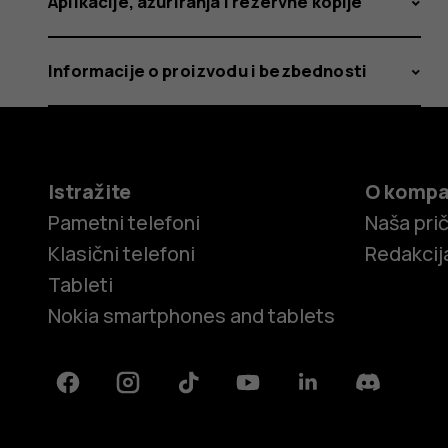
Aplikacije, ažuriranja i rezervne kopije
Informacije o proizvodu i bezbednosti
Istražite
O kompa
Pametni telefoni
Naša pri
Klasični telefoni
Redakcij
Tableti
Nokia smartphones and tablets
Facebook
Instagram
Tiktok
Youtube
Linkedin
Discord