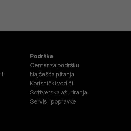
Podrška
Centar za podršku
 i
Najčešća pitanja
Korisnički vodiči
Softverska ažuriranja
Servis i popravke