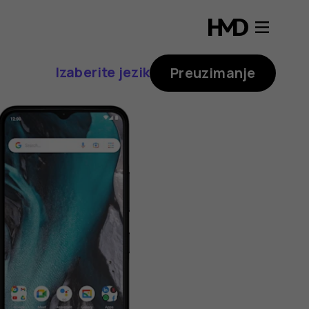
Izaberite jezik
Preuzimanje