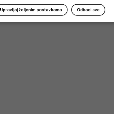
Da
Ne
Upravljaj željenim postavkama
Odbaci sve