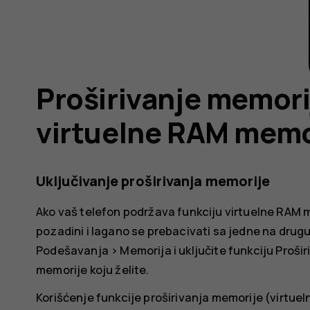
Proširivanje memor
virtuelne RAM memo
Uključivanje proširivanja memorije
Ako vaš telefon podržava funkciju virtuelne RAM m
pozadini i lagano se prebacivati sa jedne na drugu. 
Podešavanja
>
Memorija
i uključite funkciju
Prošir
memorije koju želite.
Korišćenje funkcije proširivanja memorije (virtue