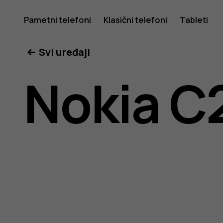
Uputstv
Pametni telefoni
Klasični telefoni
Tableti
Svi uređaji
za
Nokia C
korisnike
telefona