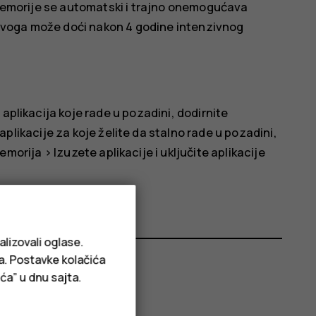
a memorije se automatski i trajno onemogućava
ovoga može doći nakon 4 godine intenzivnog
aplikacija koje rade u pozadini, dodirnite
 aplikacije za koje želite da stalno rade u pozadini,
emorija
>
Izuzete aplikacije
i uključite aplikacije
alizovali oglase.
ja. Postavke kolačića
ća” u dnu sajta.