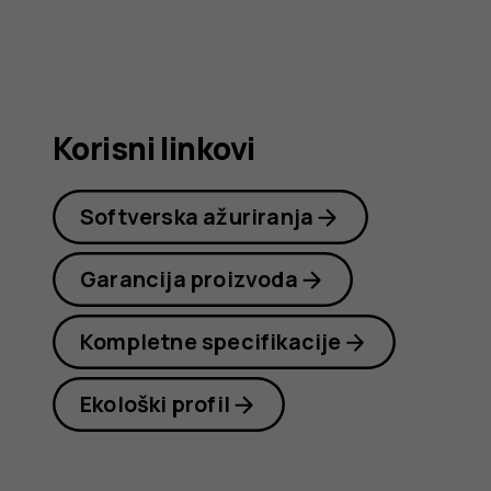
Nokia
C22
Korisni linkovi
Softverska ažuriranja
Garancija proizvoda
Kompletne specifikacije
Ekološki profil