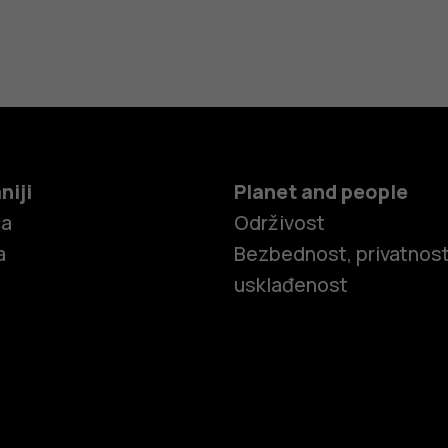
niji
Planet and people
ča
Održivost
a
Bezbednost, privatnost
usklađenost