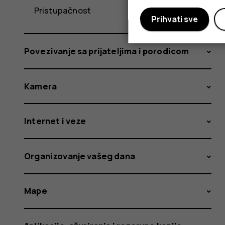
Pristupačnost
Prihvati sve
Povezivanje sa prijateljima i porodicom
Kamera
Internet i veze
Organizovanje vašeg dana
Mape