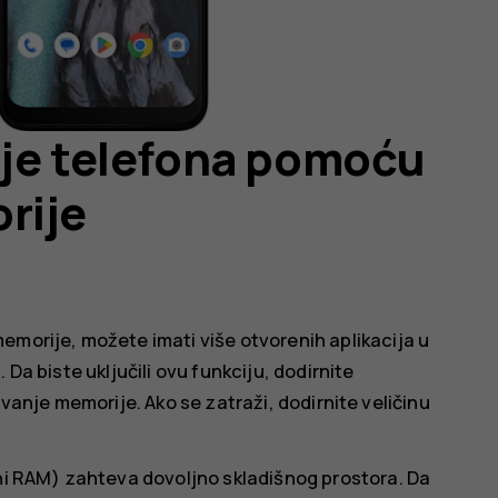
ije telefona pomoću
rije
emorije, možete imati više otvorenih aplikacija u
Da biste uključili ovu funkciju, dodirnite
ivanje memorije
. Ako se zatraži, dodirnite veličinu
lni RAM) zahteva dovoljno skladišnog prostora. Da