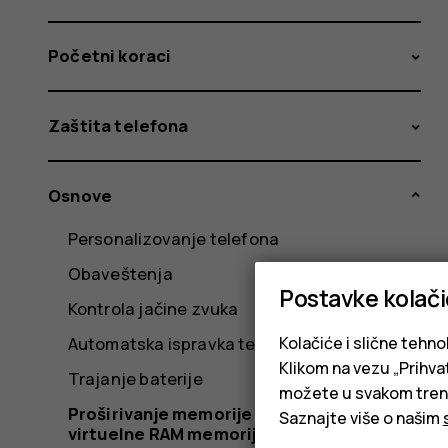
Početni koraci
Zaštita telefona
Osnove
Personalizovanje telefona
Obaveštenja
Postavke kolač
Kontrola jačine zvuka
Kolačiće i slične tehno
Automatska ispravka teksta
Klikom na vezu „Prihvat
Trajanje baterije
možete u svakom trenut
Proširivanje memorije telefona pomoću
Saznajte više o našim
virtuelne RAM memorije