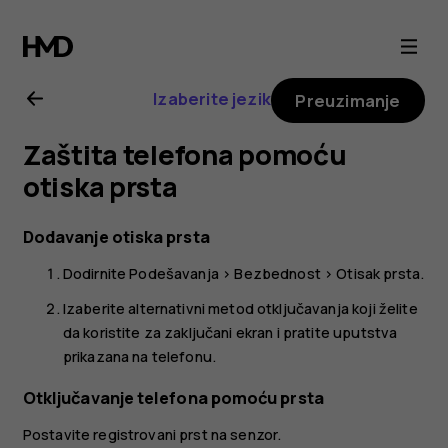
Uputstvo
za
Izaberite jezik
Preuzimanje
korisnike
Zaštita telefona pomoću
telefona
otiska prsta
Nokia
Dodavanje otiska prsta
Dodirnite
Podešavanja
>
Bezbednost
>
Otisak prsta
.
C22
Izaberite alternativni metod otključavanja koji želite
da koristite za zaključani ekran i pratite uputstva
prikazana na telefonu.
Otključavanje telefona pomoću prsta
Postavite registrovani prst na senzor.