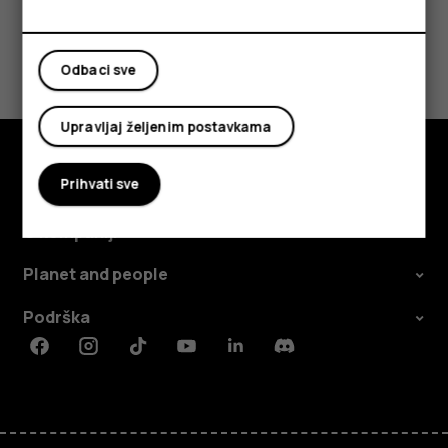
Da li vam je ovo bilo korisno?
Odbaci sve
Da
Ne
Upravljaj željenim postavkama
Prihvati sve
Istražite
O kompaniji
Planet and people
Podrška
Facebook
Instagram
Tiktok
Youtube
Linkedin
Discord