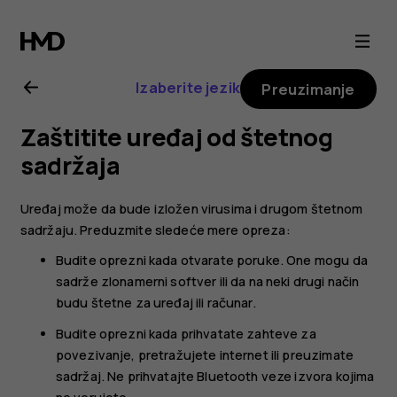
Uputstvo
za
Izaberite jezik
Preuzimanje
korisnike
Zaštitite uređaj od štetnog
telefona
sadržaja
Nokia
Uređaj može da bude izložen virusima i drugom štetnom
sadržaju. Preduzmite sledeće mere opreza:
C22
Budite oprezni kada otvarate poruke. One mogu da
sadrže zlonamerni softver ili da na neki drugi način
budu štetne za uređaj ili računar.
Budite oprezni kada prihvatate zahteve za
povezivanje, pretražujete internet ili preuzimate
sadržaj. Ne prihvatajte Bluetooth veze izvora kojima